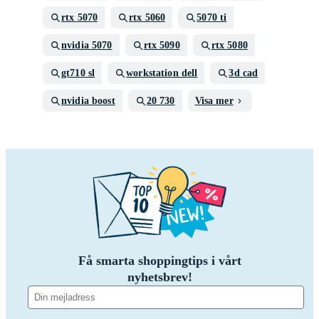
rtx 5070
rtx 5060
5070 ti
nvidia 5070
rtx 5090
rtx 5080
gt710 sl
workstation dell
3d cad
nvidia boost
20 730
Visa mer
Få smarta shoppingtips i vårt
nyhetsbrev!