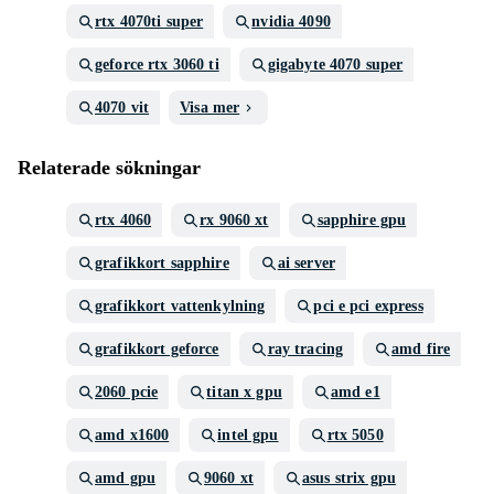
rtx 4070ti super
nvidia 4090
geforce rtx 3060 ti
gigabyte 4070 super
4070 vit
Visa mer
Relaterade sökningar
rtx 4060
rx 9060 xt
sapphire gpu
grafikkort sapphire
ai server
grafikkort vattenkylning
pci e pci express
grafikkort geforce
ray tracing
amd fire
2060 pcie
titan x gpu
amd e1
amd x1600
intel gpu
rtx 5050
amd gpu
9060 xt
asus strix gpu