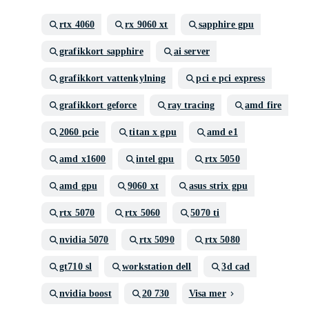
rtx 4060
rx 9060 xt
sapphire gpu
grafikkort sapphire
ai server
grafikkort vattenkylning
pci e pci express
grafikkort geforce
ray tracing
amd fire
2060 pcie
titan x gpu
amd e1
amd x1600
intel gpu
rtx 5050
amd gpu
9060 xt
asus strix gpu
rtx 5070
rtx 5060
5070 ti
nvidia 5070
rtx 5090
rtx 5080
gt710 sl
workstation dell
3d cad
nvidia boost
20 730
Visa mer