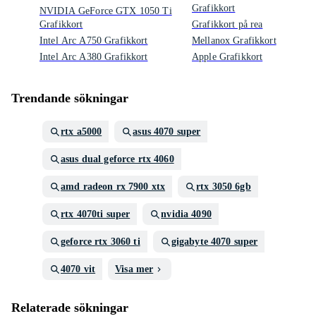
Grafikkort
NVIDIA GeForce GTX 1050 Ti
Grafikkort
Grafikkort på rea
Intel Arc A750 Grafikkort
Mellanox Grafikkort
Intel Arc A380 Grafikkort
Apple Grafikkort
Trendande sökningar
rtx a5000
asus 4070 super
asus dual geforce rtx 4060
amd radeon rx 7900 xtx
rtx 3050 6gb
rtx 4070ti super
nvidia 4090
geforce rtx 3060 ti
gigabyte 4070 super
4070 vit
Visa mer
Relaterade sökningar