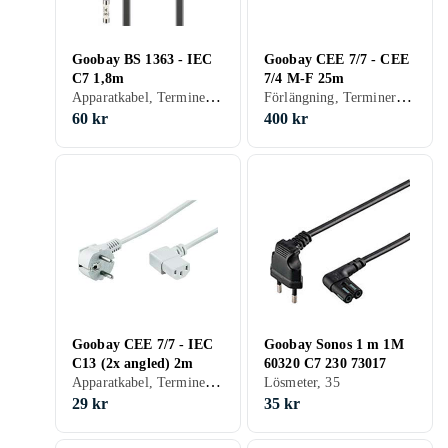
Goobay BS 1363 - IEC
Goobay CEE 7/7 - CEE
C7 1,8m
7/4 M-F 25m
Apparatkabel, Terminerad (försedd med kontakter), 33.33
Förlängning, Terminerad (försedd med kontakter), 16
60 kr
400 kr
Goobay CEE 7/7 - IEC
Goobay Sonos 1 m 1M
C13 (2x angled) 2m
60320 C7 230 73017
Apparatkabel, Terminerad (försedd med kontakter), 14.5
Lösmeter, 35
29 kr
35 kr