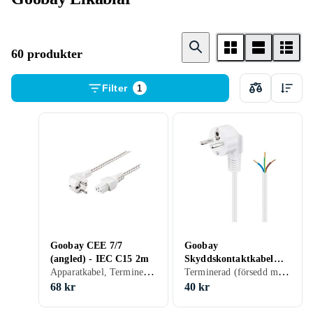
60 produkter
Filter
1
Goobay CEE 7/7
Goobay
(angled) - IEC C15 2m
Skyddskontaktkabel
Apparatkabel, Terminerad (försedd med kontakter), 34
Terminerad (försedd med kontakter), 40
vinklad för montering,
1,5 m, vit stickkontakt
68 kr
40 kr
med skyddsjord (typ F,
CEE 7/7) > lösa