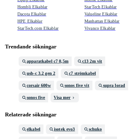
Hombli Elkablar
StarTech Elkablar
Dacota Elkablar
Valueline Elkablar
HPE Elkablar
Manhattan Elkablar
StarTech.com Elkablar
Vivanco Elkablar
Trendande sökningar
apparatkabel c7 0,5m
c13 2m vit
usb-c 3.2 gen 2
c7 strömkabel
corsair 600w
sonos five vit
supra lorad
sonos five
Visa mer
Relaterade sökningar
elkabel
isotek evo3
schuko