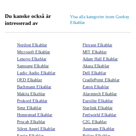
Du kanske också är
Visa alla kategorier inom Goobay
intresserad av
Elkablar
Nordost Elkablar
Flexson Elkablar
Microsoft Elkablar
MIT Elkablar
Lenovo Elkablar
Adam Hall Elkablar
Samsung Elkablar
Akasa Elkablar
Ludic Audio Elkablar
Dell Elkablar
QED Elkablar
CradlePoint Elkablar
Bachmann Elkablar
Eaton Elkablar
Makita Elkablar
Alarmtech Elkablar
Prokord Elkablar
Eurolite Elkablar
Senz Elkablar
Starlink Elkablar
Homestead Elkablar
Feelworld Elkablar
Procab Elkablar
C2G Elkablar
Silent Angel Elkablar
Assmann Elkablar
Equip Elkablar
Roline Elkablar