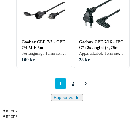
Goobay CEE 7/7 - CEE
Goobay CEE 7/16 - IEC
7/4 M-F 5m
C7 (2x angled) 0,75m
Förlängning, Terminerad (försedd med kontakter), 21.8
Apparatkabel, Terminerad (försedd med kontakter), 37.33
109 kr
28 kr
1
2
Rapportera fel
Annons
Annons