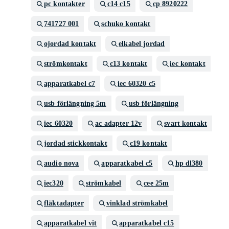
pc kontakter
c14 c15
cp 8920222
741727 001
schuko kontakt
ojordad kontakt
elkabel jordad
strömkontakt
c13 kontakt
iec kontakt
apparatkabel c7
iec 60320 c5
usb förlängning 5m
usb förlängning
iec 60320
ac adapter 12v
svart kontakt
jordad stickkontakt
c19 kontakt
audio nova
apparatkabel c5
hp dl380
iec320
strömkabel
cee 25m
fläktadapter
vinklad strömkabel
apparatkabel vit
apparatkabel c15