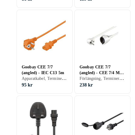
Goobay CEE 7/7
Goobay CEE 7/7
(angled) - IEC C13 5m
(angled) - CEE 7/4 M-F
Apparatkabel, Terminerad (försedd med kontakter), 19
Förlängning, Terminerad (försedd med kontakter), 23.8
10m
95 kr
238 kr