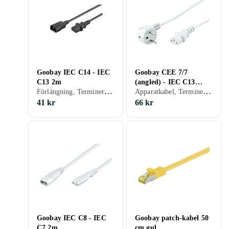
Goobay IEC C14 - IEC
Goobay CEE 7/7
C13 2m
(angled) - IEC C13
Förlängning, Terminerad (försedd med kontakter), 20.5
Apparatkabel, Terminerad (försedd med kontakter), 26.4
2,5m
41 kr
66 kr
Goobay IEC C8 - IEC
Goobay patch-kabel 50
C7 2m
cm gul