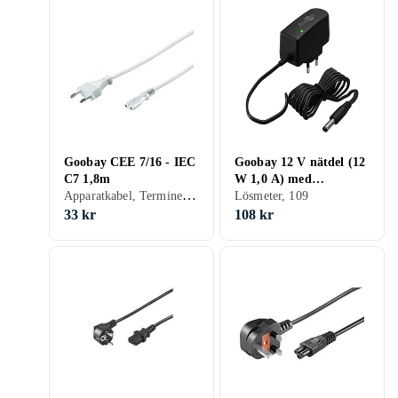
Goobay CEE 7/16 - IEC
Goobay 12 V nätdel (12
C7 1,8m
W 1,0 A) med
Apparatkabel, Terminerad (försedd med kontakter), 18.33
centrumstift (han) 5,5
Lösmeter, 109
mm x 2,5 mm
33 kr
108 kr