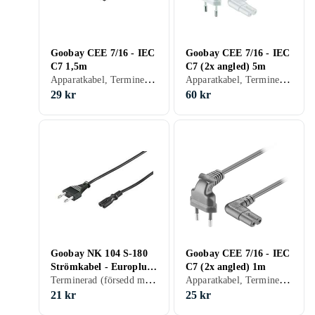
Goobay CEE 7/16 - IEC
Goobay CEE 7/16 - IEC
C7 1,5m
C7 (2x angled) 5m
Apparatkabel, Terminerad (försedd med kontakter), 19.33
Apparatkabel, Terminerad (försedd med kontakter), 12
29 kr
60 kr
Goobay NK 104 S-180
Goobay CEE 7/16 - IEC
Strömkabel - Europlug
C7 (2x angled) 1m
Terminerad (försedd med kontakter), 21
Apparatkabel, Terminerad (försedd med kontakter), 25
till IEC 60320 C7 - 2.5
A - 1.8 m - Svart
21 kr
25 kr