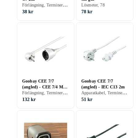
Förlängning, Terminerad (försedd med kontakter), 20
Lösmeter, 78
38 kr
78 kr
Goobay CEE 7/7
Goobay CEE 7/7
(angled) - CEE 7/4 M-F
(angled) - IEC C13 2m
Förlängning, Terminerad (försedd med kontakter), 26.4
Apparatkabel, Terminerad (försedd med kontakter), 25.5
5m
132 kr
51 kr