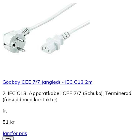
Goobay CEE 7/7 (angled) - IEC C13 2m
2, IEC C13, Apparatkabel, CEE 7/7 (Schuko), Terminerad
(försedd med kontakter)
fr.
51 kr
Jämför pris