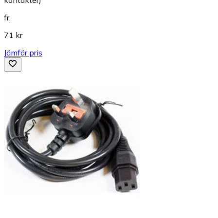
fr.
71 kr
Jämför pris