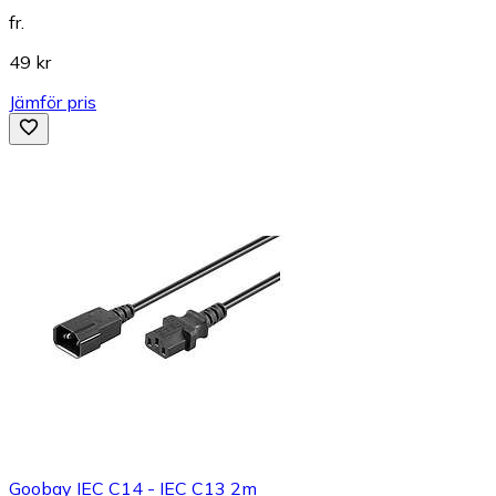
fr.
49 kr
Jämför pris
Goobay IEC C14 - IEC C13 2m