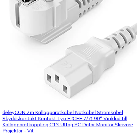
deleyCON 2m Kallapparatkabel Nätkabel Strömkabel
Skyddskontakt Kontakt Typ F (CEE 7/7) 90° Vinklad till
Kallapparatkoppling C13 Uttag PC Dator Monitor Skrivare
Projektor - Vit