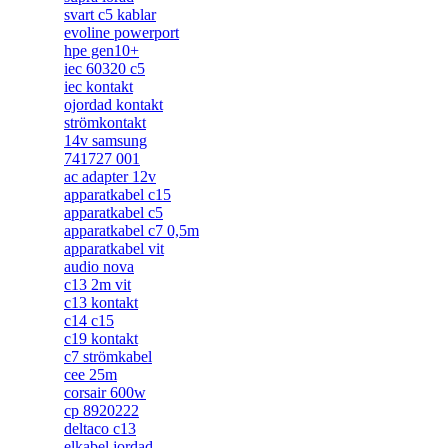
svart c5 kablar
evoline powerport
hpe gen10+
iec 60320 c5
iec kontakt
ojordad kontakt
strömkontakt
14v samsung
741727 001
ac adapter 12v
apparatkabel c15
apparatkabel c5
apparatkabel c7 0,5m
apparatkabel vit
audio nova
c13 2m vit
c13 kontakt
c14 c15
c19 kontakt
c7 strömkabel
cee 25m
corsair 600w
cp 8920222
deltaco c13
elkabel jordad