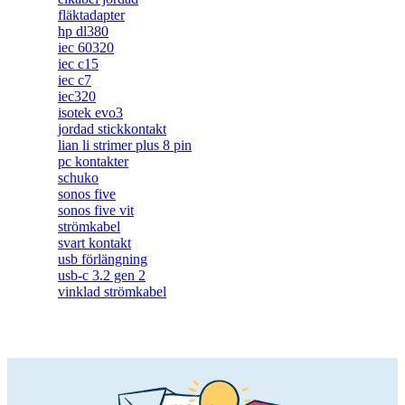
fläktadapter
hp dl380
iec 60320
iec c15
iec c7
iec320
isotek evo3
jordad stickkontakt
lian li strimer plus 8 pin
pc kontakter
schuko
sonos five
sonos five vit
strömkabel
svart kontakt
usb förlängning
usb-c 3.2 gen 2
vinklad strömkabel