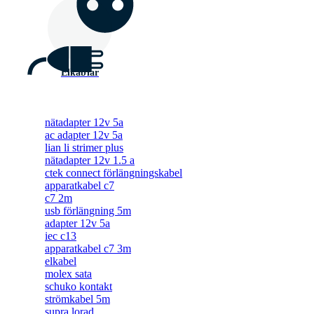
Elkablar
nätadapter 12v 5a
ac adapter 12v 5a
lian li strimer plus
nätadapter 12v 1.5 a
ctek connect förlängningskabel
apparatkabel c7
c7 2m
usb förlängning 5m
adapter 12v 5a
iec c13
apparatkabel c7 3m
elkabel
molex sata
schuko kontakt
strömkabel 5m
supra lorad