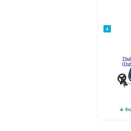
4
Thul
(Dub
Ex