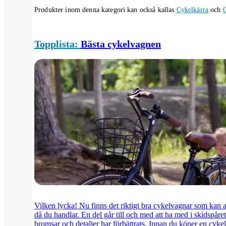
Produkter inom denna kategori kan också kallas
Cykelkärra
och
Topplista:
Bästa cykelvagnen
Vilken lycka! Nu finns det riktigt bra cykelvagnar som kan a
då du handlar. En del går till och med att ha med i skidspår
bromsar och detaljer har förbättrats. Innan du köper en cykel