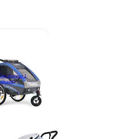
doo Kidgoo 1
elvagn)