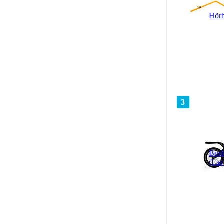
Hör
3
Bur
(Las