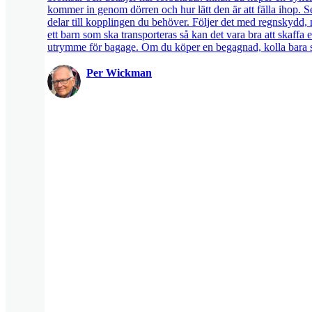
kommer in genom dörren och hur lätt den är att fälla ihop. Se
delar till kopplingen du behöver. Följer det med regnskyd
ett barn som ska transporteras så kan det vara bra att skaffa
utrymme för bagage. Om du köper en begagnad, kolla bara så 
Per Wickman