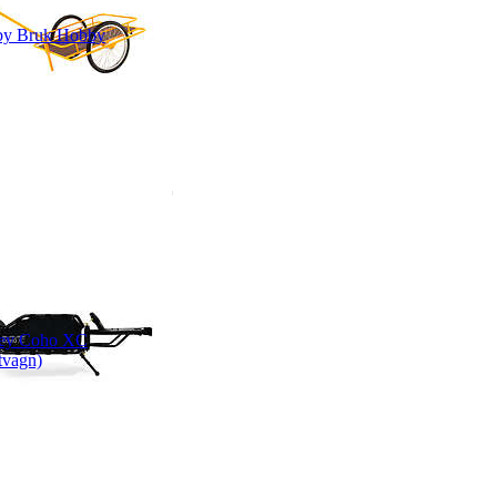
by Bruk Hobby
ley Coho XC
tvagn)