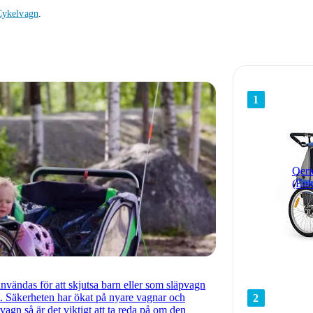
Cykelvagn
.
1
Qeri
(Enk
nvändas för att skjutsa barn eller som släpvagn
et. Säkerheten har ökat på nyare vagnar och
2
vagn så är det viktigt att ta reda på om den