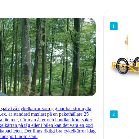
1
Car
 själv två cykelkärror som jag har har stor nytta
.ex. är standard maxlast på en pakethållare 25
2
 lite mer, när man åker och handlar, köra saker
lkärran på tåg eller i bilen kan det vara en god
kapaciteten. Det finns riktigt bra cykelkärror idag
 transport inom stan.