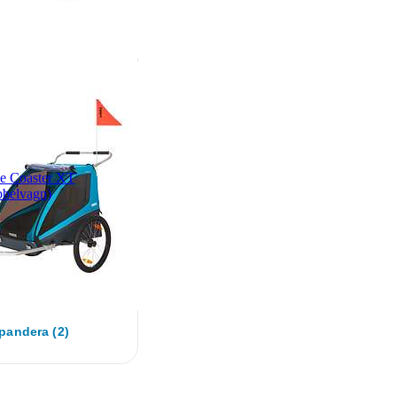
e Coaster XT
belvagn)
pandera (2)