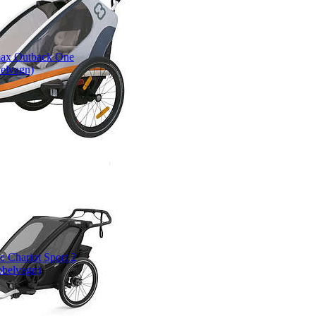
ax Outback One
elvagn)
e Chariot Sport 2
belvagn)