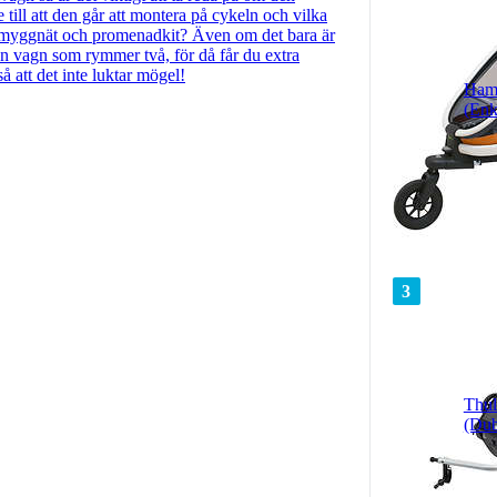
 till att den går att montera på cykeln och vilka
d, myggnät och promenadkit? Även om det bara är
 en vagn som rymmer två, för då får du extra
att det inte luktar mögel!
Ham
(Enk
3
Thul
(Dub