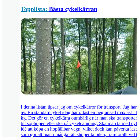
Topplista:
Bästa cykelkärran
I denna listan tipsar jag om cykelkärror för transport. Jag har
av. En standardcykel idag har oftast en begränsad maxlast - t
kg. Det gör en cykelkärra oumbärlig när man ska transportera
till soptippen eller ska på cykelcamping. Ska man ta med cyke
idé att köpa en hopfällbar vagn, vilket dock kan påverka last
som gör att man i många fall slipper ta bilen, framförallt vid