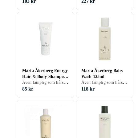
103 kr
227 kr
Maria Åkerberg Energy
Maria Åkerberg Baby
Hair & Body Shampoo
Wash 125ml
Även lämplig som hårschampo, Vuxen, 100 ml/g
Även lämplig som hårschampo, Barn, 125 ml/g
100ml
85 kr
118 kr