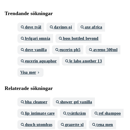
Trendande sökningar
dove tvål
davines oi
axe africa
bvlgari omnia
boss bottled beyond
dove vanilla
eucerin ph5
aveeno 500ml
eucerin aquaphor
le labo another 13
Visa mer
Relaterade sökningar
bha cleanser
shower gel vanilla
lip intimate care
tvättkräm
ref shampoo
dusch utomhus
grazette xl
tena men