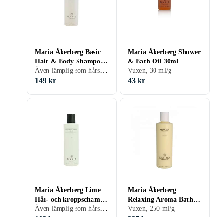
Maria Åkerberg Basic
Maria Åkerberg Shower
Hair & Body Shampoo
& Bath Oil 30ml
Även lämplig som hårschampo, Parfymfri, Vuxen, 250 ml/g
250ml
Vuxen, 30 ml/g
149 kr
43 kr
Maria Åkerberg Lime
Maria Åkerberg
Hår- och kroppschampo
Relaxing Aroma Bath
Även lämplig som hårschampo, 250 ml/g
250ml
250ml
Vuxen, 250 ml/g