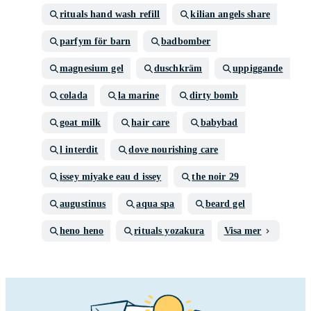
rituals hand wash refill
kilian angels share
parfym för barn
badbomber
magnesium gel
duschkräm
uppiggande
colada
la marine
dirty bomb
goat milk
hair care
babybad
l interdit
dove nourishing care
issey miyake eau d issey
the noir 29
augustinus
aqua spa
beard gel
heno heno
rituals yozakura
Visa mer