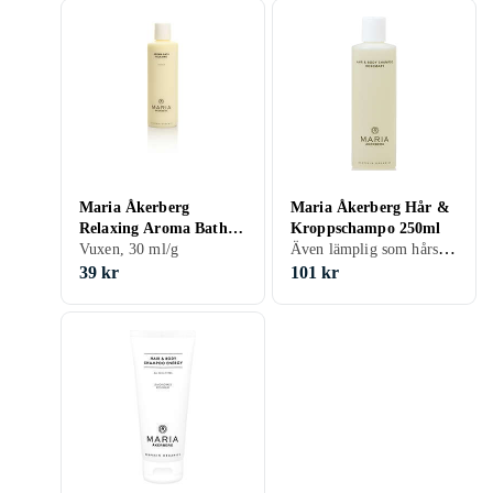
Maria Åkerberg
Maria Åkerberg Hår &
Relaxing Aroma Bath
Kroppschampo 250ml
Även lämplig som hårschampo, Vuxen, 250 ml/g
30ml
Vuxen, 30 ml/g
39 kr
101 kr