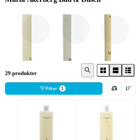
Duschtvål
Flytande tvål
Bubbelbad
29 produkter
Filter
1