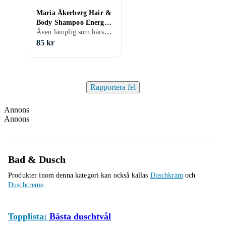
Maria Åkerberg Hair &
Body Shampoo Energy
Även lämplig som hårschampo, 100 ml/g
100ml
85 kr
Rapportera fel
Annons
Annons
Bad & Dusch
Produkter inom denna kategori kan också kallas
Duschkräm
och
Duschcreme
.
Topplista:
Bästa duschtvål