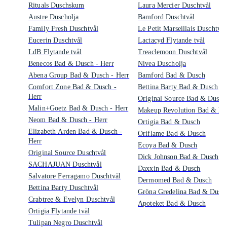
Rituals Duschskum
Laura Mercier Duschtvål
Austre Duscholja
Bamford Duschtvål
Family Fresh Duschtvål
Le Petit Marseillais Duschtvål
Eucerin Duschtvål
Lactacyd Flytande tvål
LdB Flytande tvål
Treaclemoon Duschtvål
Benecos Bad & Dusch - Herr
Nivea Duscholja
Abena Group Bad & Dusch - Herr
Bamford Bad & Dusch
Comfort Zone Bad & Dusch -
Bettina Barty Bad & Dusch
Herr
Original Source Bad & Dusch
Malin+Goetz Bad & Dusch - Herr
Makeup Revolution Bad & Du
Neom Bad & Dusch - Herr
Ortigia Bad & Dusch
Elizabeth Arden Bad & Dusch -
Oriflame Bad & Dusch
Herr
Ecoya Bad & Dusch
Original Source Duschtvål
Dick Johnson Bad & Dusch
SACHAJUAN Duschtvål
Daxxin Bad & Dusch
Salvatore Ferragamo Duschtvål
Dermomed Bad & Dusch
Bettina Barty Duschtvål
Gröna Gredelina Bad & Dusc
Crabtree & Evelyn Duschtvål
Apoteket Bad & Dusch
Ortigia Flytande tvål
Tulipan Negro Duschtvål