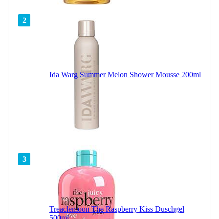
2
Ida Warg Summer Melon Shower Mousse 200ml
3
Treaclemoon The Raspberry Kiss Duschgel
500ml