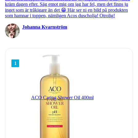
kräm dagen efter. Säg emot mig om jag har fel, men det finns ju
inget som är tråkigare än det 😁 Här ser ni en bild på produkten
som hamnar i toppen, nämligen Acos duscholja! Otrolig!
Johanna Kvarnström
1
ACO Caring Shower Oil 400ml