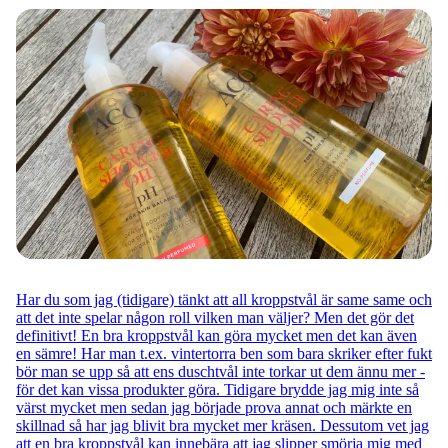
Har du som jag (tidigare) tänkt att all kroppstvål är same same och
att det inte spelar någon roll vilken man väljer? Men det gör det
definitivt! En bra kroppstvål kan göra mycket men det kan även
en sämre! Har man t.ex. vintertorra ben som bara skriker efter fukt
bör man se upp så att ens duschtvål inte torkar ut dem ännu mer -
för det kan vissa produkter göra. Tidigare brydde jag mig inte så
värst mycket men sedan jag började prova annat och märkte en
skillnad så har jag blivit bra mycket mer kräsen. Dessutom vet jag
att en bra kroppstvål kan innebära att jag slipper smörja mig med