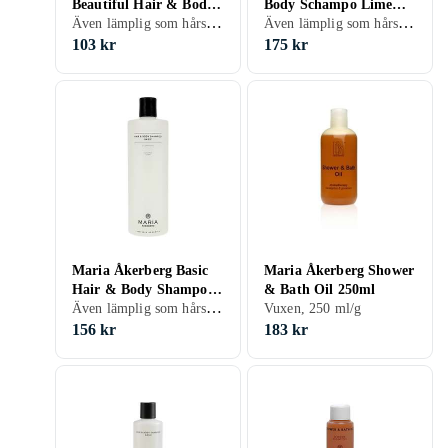
Beautiful Hair & Body
Body Schampo Lime
Även lämplig som hårschampo, Vuxen, 250 ml/g
Även lämplig som hårschampo, 500 ml/g
Shampoo 250ml
500ml
103 kr
175 kr
Maria Åkerberg Basic
Maria Åkerberg Shower
Hair & Body Shampoo
& Bath Oil 250ml
Även lämplig som hårschampo, Parfymfri, Vuxen, 500 ml/g
500ml
Vuxen, 250 ml/g
156 kr
183 kr