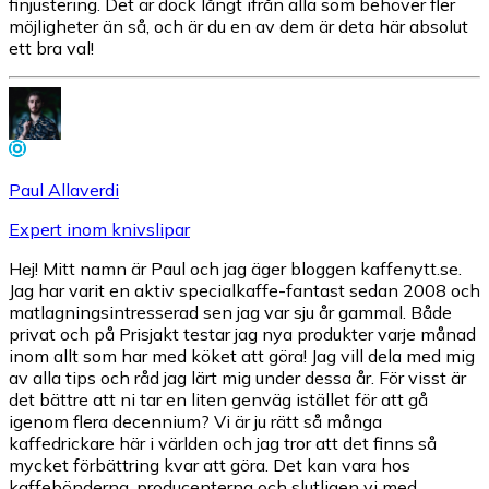
finjustering. Det är dock långt ifrån alla som behöver fler
möjligheter än så, och är du en av dem är deta här absolut
ett bra val!
Paul Allaverdi
Expert inom knivslipar
Hej! Mitt namn är Paul och jag äger bloggen kaffenytt.se.
Jag har varit en aktiv specialkaffe-fantast sedan 2008 och
matlagningsintresserad sen jag var sju år gammal. Både
privat och på Prisjakt testar jag nya produkter varje månad
inom allt som har med köket att göra! Jag vill dela med mig
av alla tips och råd jag lärt mig under dessa år. För visst är
det bättre att ni tar en liten genväg istället för att gå
igenom flera decennium? Vi är ju rätt så många
kaffedrickare här i världen och jag tror att det finns så
mycket förbättring kvar att göra. Det kan vara hos
kaffebönderna, producenterna och slutligen vi med