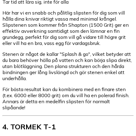
Tar tid att lära sig, inte för alla
Här har vi en snabb och pålitlig slipsten för dig som vill
hålla dina knivar riktigt vassa med minimal krångel.
Slipstenen som kommer från Shapton (1500 Grit) ger en
effektiv avverkning samtidigt som den lämnar en fin
grundegg, perfekt för dig som vill gå vidare till högre grit
eller vill ha en bra, vass egg för vardagsbruk.
Stenen är något de kallar "Splash & go", vilket betyder att
du bara behöver hälla på vatten och kan börja slipa direkt,
utan blötläggning. Den plana strukturen och den hårda
bindningen ger lång livslängd och gör stenen enkel att
underhålla.
För bästa resultat kan du kombinera med en finare sten
(t.ex. 6000 eller 8000 grit) om du vill ha en polerad finish.
Annars är detta en medelfin slipsten för normalt
slipåande!
4
.
TORMEK T-1