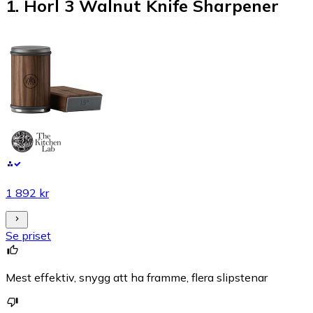
1
.
Horl 3 Walnut Knife Sharpener
1 892 kr
Se priset
Mest effektiv, snygg att ha framme, flera slipstenar