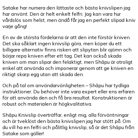
Satake har numera den lättaste och bästa knivslipen jag
har använt. Den är helt enkelt felfri. Jag kan vara hur
vårdslös som helst, men ändå får jag en perfekt slipad kniv
varje gång!
En av de största fördelarna är att den inte förstör kniven.
Det ska såklart ingen knivslip göra, men köper du ett
billigare alternativ finns risken att slipytan blir ojämn och
börjar repa kniven efter ett tag. Det kan också skada
kniven om man slipar den felaktigt, men Shāpu är otroligt
enkel att använda och imponerar genom att ge kniven en
riktigt skarp egg utan att skada den.
Och på tal om användarvänligheten – Shāpu har tydliga
instruktioner. Du behöver inte vara expert eller ens erfaren
för att använda den och få bra resultat. Konstruktionen är
robust och materialen är högkvalitativa.
Shāpu Knivslip överträffar, enligt mig, alla förväntningar
och är tveklöst den bästa knivslipen jag har stött på. Om
du vill ha en felfri och pålitlig knivslip, så är det Shāpu från
Satake som gäller!