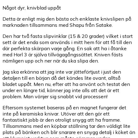
Något dyr, knivblad uppåt
Detta är enligt mig den bästa och enklaste knivslipen på
marknaden tillsammans med Shapu från Satake.
Den har två fasta slipvinklar (15 & 20 grader) vilket i stort
sett är det enda som används i mitt hem för att få till den
där perfekta skärpan varje gång. En sak att ha i åtanke
med Horl 3 är själva tillvägagångssättet. Kniven fästs
nämligen upp och ner när du ska slipa den.
Jag ska erkänna att jag inte var jätteförtjust i just den
detaljen till en början då det kändes lite ovant, alltså
bladet uppåt. Men nu, efter att ha använt och testat den
under en längre tid, känner jag inte alls att det är ett
problem. Man vänjer sig snabbt vid processen!
Eftersom systemet baseras på en magnet fungerar det
inte på keramiska knivar. Utöver att den gör ett
fantastiskt jobb är den otroligt snygg att ha framme.
Tillsammans med en köpbar ställning tar den väldigt lite
plats på bänken och blir snarare en snygg detalj i köket än