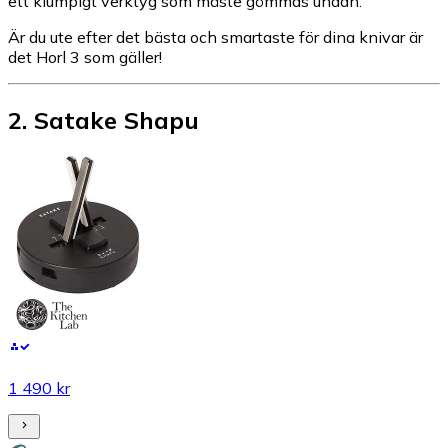
ett klumpigt verktyg som måste gömmas undan.
Är du ute efter det bästa och smartaste för dina knivar är
det Horl 3 som gäller!
2
.
Satake Shapu
1 490 kr