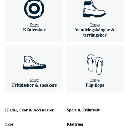
Tenaya
Tenaya
Klätterskor
Vandringskängor &
terrängskor
Tenaya
Tenaya
Fritidsskor & sneakers
Flip-flops
Kläder, Skor & Accessoarer
Sport & Friluftsliv
Skor
Klättring