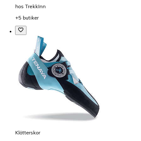
hos
TrekkInn
+5 butiker
Klätterskor