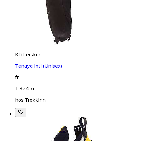
Klätterskor
Tenaya Inti (Unisex)
fr.
1 324 kr
hos
TrekkInn