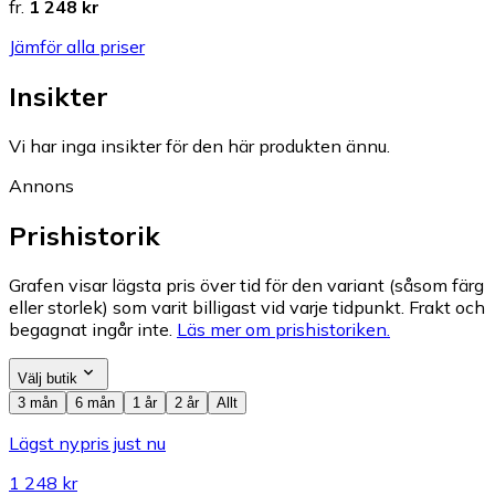
fr.
1 248 kr
Jämför alla priser
Insikter
Vi har inga insikter för den här produkten ännu.
Annons
Prishistorik
Grafen visar lägsta pris över tid för den variant (såsom färg
eller storlek) som varit billigast vid varje tidpunkt. Frakt och
begagnat ingår inte.
Läs mer om prishistoriken.
Välj butik
3 mån
6 mån
1 år
2 år
Allt
Lägst nypris just nu
1 248 kr