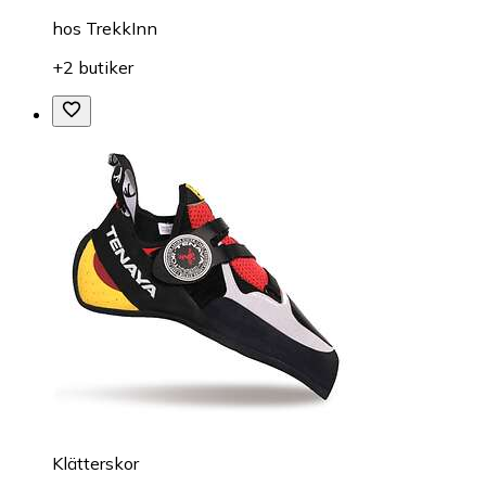
hos
TrekkInn
+2 butiker
Klätterskor