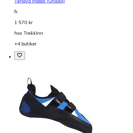
Tenaya Indalo (Unisex)
fr.
1 570 kr
hos
TrekkInn
+4 butiker