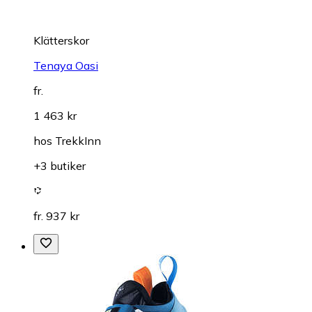
Klätterskor
Tenaya Oasi
fr.
1 463 kr
hos
TrekkInn
+3 butiker
fr. 937 kr