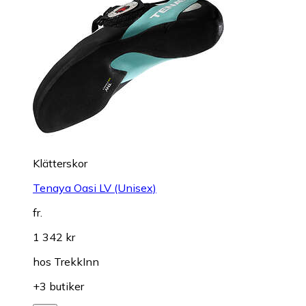
Klätterskor
Tenaya Oasi LV (Unisex)
fr.
1 342 kr
hos
TrekkInn
+3 butiker