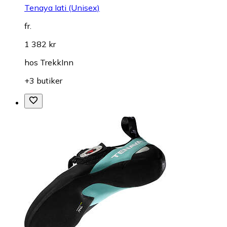
Tenaya Iati (Unisex)
fr.
1 382 kr
hos
TrekkInn
+3 butiker