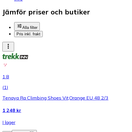
Jämför priser och butiker
Alla filter
Pris inkl. frakt
1.8
(
1
)
Tenaya Ra Climbing Shoes Vit,Orange EU 48 2/3
1 248 kr
I lager