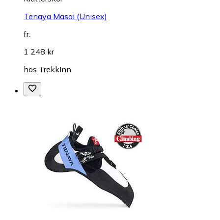
Tenaya Masai (Unisex)
fr.
1 248 kr
hos
TrekkInn