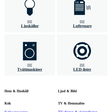
INF
INF
Ljuskällor
Luftrenare
INF
INF
Tvättmaskiner
LED-lister
Hem & Hushåll
Ljud & Bild
Kök
TV & Hemmabio