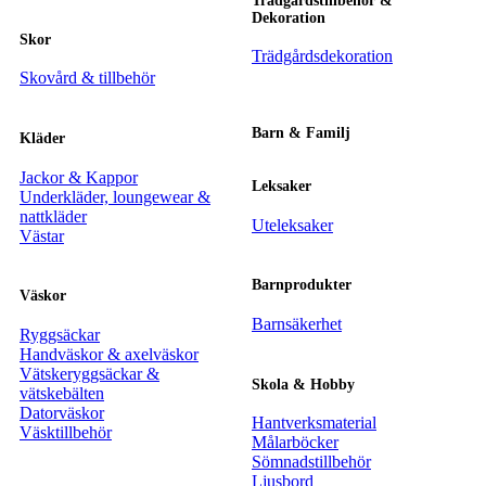
Trädgårdstillbehör &
Dekoration
Skor
Trädgårdsdekoration
Skovård & tillbehör
Barn & Familj
Kläder
Jackor & Kappor
Leksaker
Underkläder, loungewear &
nattkläder
Uteleksaker
Västar
Barnprodukter
Väskor
Barnsäkerhet
Ryggsäckar
Handväskor & axelväskor
Vätskeryggsäckar &
Skola & Hobby
vätskebälten
Datorväskor
Hantverksmaterial
Väsktillbehör
Målarböcker
Sömnadstillbehör
Ljusbord