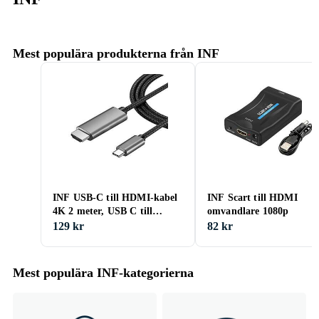
Mest populära produkterna från INF
INF USB-C till HDMI-kabel
INF Scart till HDMI
4K 2 meter, USB C till
omvandlare 1080p
HDMI-kabel, UHD 4K 30Hz,
129 kr
82 kr
USB typ C till HDMI-
adapterkabel, 2 meter
Mest populära INF-kategorierna