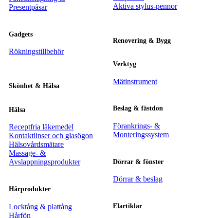
Aktiva stylus-pennor
Presentpåsar
Gadgets
Renovering & Bygg
Rökningstillbehör
Verktyg
Mätinstrument
Skönhet & Hälsa
Beslag & fästdon
Hälsa
Förankrings- &
Receptfria läkemedel
Monteringssystem
Kontaktlinser och glasögon
Hälsovårdsmätare
Massage- &
Avslappningsprodukter
Dörrar & fönster
Dörrar & beslag
Hårprodukter
Locktång & plattång
Elartiklar
Hårfön