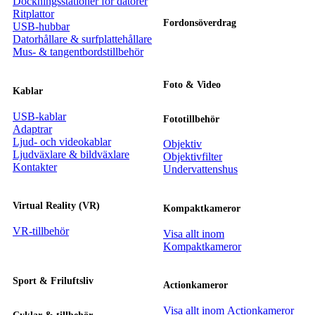
Dockningsstationer för datorer
Ritplattor
Fordonsöverdrag
USB-hubbar
Datorhållare & surfplattehållare
Mus- & tangentbordstillbehör
Foto & Video
Kablar
USB-kablar
Fototillbehör
Adaptrar
Ljud- och videokablar
Objektiv
Ljudväxlare & bildväxlare
Objektivfilter
Kontakter
Undervattenshus
Virtual Reality (VR)
Kompaktkameror
VR-tillbehör
Visa allt inom
Kompaktkameror
Sport & Friluftsliv
Actionkameror
Visa allt inom Actionkameror