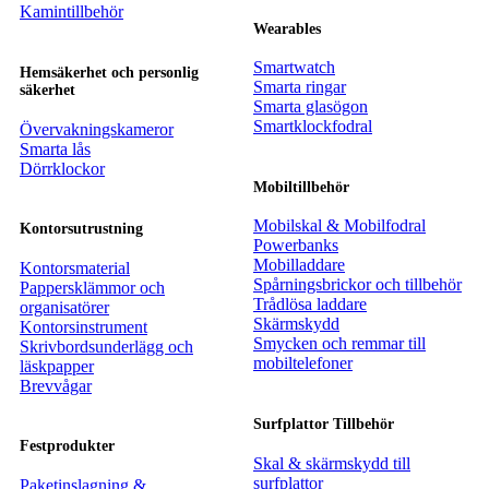
Kamintillbehör
Wearables
Smartwatch
Hemsäkerhet och personlig
Smarta ringar
säkerhet
Smarta glasögon
Smartklockfodral
Övervakningskameror
Smarta lås
Dörrklockor
Mobiltillbehör
Mobilskal & Mobilfodral
Kontorsutrustning
Powerbanks
Mobilladdare
Kontorsmaterial
Spårningsbrickor och tillbehör
Pappersklämmor och
Trådlösa laddare
organisatörer
Skärmskydd
Kontorsinstrument
Smycken och remmar till
Skrivbordsunderlägg och
mobiltelefoner
läskpapper
Brevvågar
Surfplattor Tillbehör
Festprodukter
Skal & skärmskydd till
surfplattor
Paketinslagning &