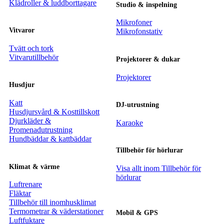
Klädroller & luddborttagare
Studio & inspelning
Mikrofoner
Vitvaror
Mikrofonstativ
Tvätt och tork
Vitvarutillbehör
Projektorer & dukar
Projektorer
Husdjur
Katt
DJ-utrustning
Husdjursvård & Kosttillskott
Djurkläder &
Karaoke
Promenadutrustning
Hundbäddar & kattbäddar
Tillbehör för hörlurar
Klimat & värme
Visa allt inom Tillbehör för
hörlurar
Luftrenare
Fläktar
Tillbehör till inomhusklimat
Termometrar & väderstationer
Mobil & GPS
Luftfuktare