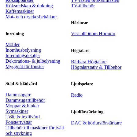
Köksapparater
TV-fästen & skärmfästen
Köksredskap & dukning
TV-tillbehör
Kaffemaskiner
Mat- och dryckesbehållare
Hörlurar
Visa allt inom Hörlurar
Inredning
Möbler
Inomhusbelysning
Högtalare
Inredningsdetaljer
Dekorations- & julbelysning
Bärbara Högtalare
Myggnät för fönster
Högtalarstativ & Tillbehör
Städ & klädvård
Ljudspelare
Dammsugare
Radio
Dammsugartillbehör
Moppar & hinkar
Symaskiner
Ljudförstärkning
Tvätt & textilvård
Fönstertvättar
DAC & hörlursförstärkare
Tillbehör till maskiner för tvätt
och strykning