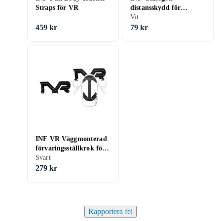
Straps för VR
distansskydd för
PlayStation VR2 1 par
Vit
Vit
459 kr
79 kr
INF VR Väggmonterad
förvaringsställkrok för
Oculus Quest 1/2/Rifts
Svart
Svart
279 kr
Rapportera fel