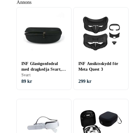
Annons
INF Glasögonfodral
INF Ansiktsskydd för
med dragkedja Svart,
Meta Quest 3
glasögonfodral hårda
Svart
89 kr
299 kr