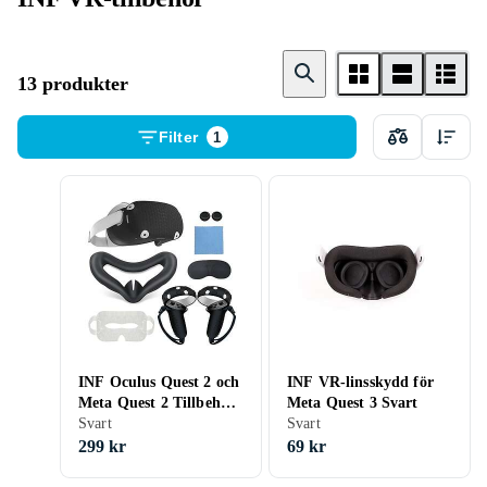
13 produkter
Filter
1
INF Oculus Quest 2 och
INF VR-linsskydd för
Meta Quest 2 Tillbehör
Meta Quest 3 Svart
och Skydd Svart
Svart
Svart
299 kr
69 kr