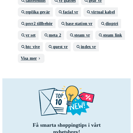
tabletennis
vr glasses
gear vr
replika gevär
facial vr
virtual kabel
psvr2 tillbehör
base station vr
dioptri
vr set
meta 2
steam vr
steam link
htc vive
quest vr
index vr
Visa mer
Få smarta shoppingtips i vårt
nyhetsbrev!