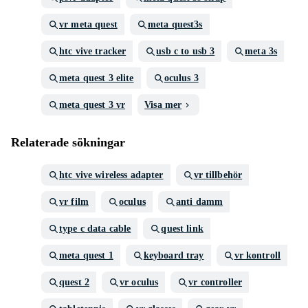
vr meta quest
meta quest3s
htc vive tracker
usb c to usb 3
meta 3s
meta quest 3 elite
oculus 3
meta quest 3 vr
Visa mer
Relaterade sökningar
htc vive wireless adapter
vr tillbehör
vr film
oculus
anti damm
type c data cable
quest link
meta quest 1
keyboard tray
vr kontroll
quest 2
vr oculus
vr controller