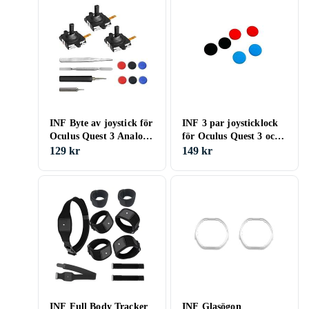
INF Byte av joystick för
INF 3 par joysticklock
Oculus Quest 3 Analog
för Oculus Quest 3 och
Thumbstick 3D Joystick
Quest 2
129 kr
149 kr
INF Full Body Tracker
INF Glasögon