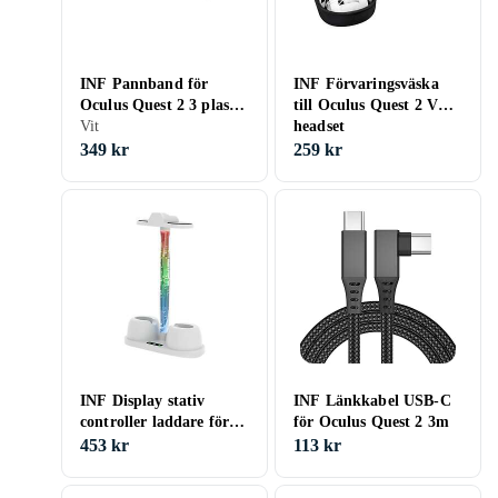
INF Pannband för
INF Förvaringsväska
Oculus Quest 2 3 plast
till Oculus Quest 2 VR-
Vit
Vit
headset
349 kr
259 kr
INF Display stativ
INF Länkkabel USB-C
controller laddare för
för Oculus Quest 2 3m
Oculus Quest 3 RGB
453 kr
113 kr
ljus