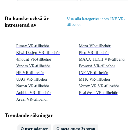
Du kanske också är
Visa alla kategorier inom INF VR-
intresserad av
tillbehör
Pimax VR-tillbehör
Moza VR-tillbehör
Kiwi Design VR-tillbehör
Pico VR-tillbehör
4mount VR-tillbehör
MAXX TECH VR-tillbehör
Venom VR-tillbehör
PowerA VR-tillbehör
HP VR-tillbehör
INF VR-tillbehör
UAG VR-tillbehör
MTK VR-tillbehör
Nacon VR-tillbehör
Vortex VR VR-tillbehör
Aubika VR-tillbehör
RealWear VR-tillbehör
Xreal VR-tillbehör
Trendande sökningar
psvr adapter
meta quest 3s strap