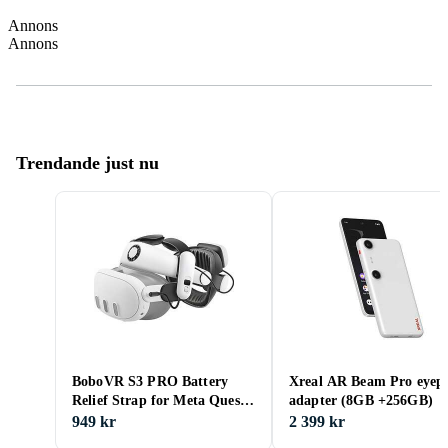
Annons
Annons
Trendande just nu
BoboVR S3 PRO Battery
Xreal AR Beam Pro eyepi
Relief Strap for Meta Quest
adapter (8GB +256GB)
3
949 kr
2 399 kr