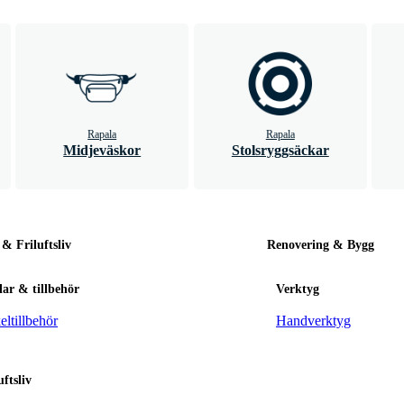
Rapala
Rapala
Midjeväskor
Stolsryggsäckar
 & Friluftsliv
Renovering & Bygg
ar & tillbehör
Verktyg
ltillbehör
Handverktyg
uftsliv