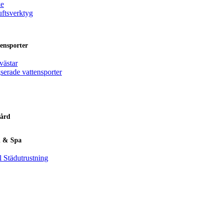
ke
uftsverktyg
ensporter
västar
serade vattensporter
ård
l & Spa
l Städutrustning