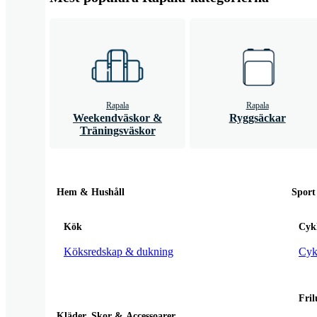
Rapala
Rapala
Weekendväskor &
Ryggsäckar
Träningsväskor
Hem & Hushåll
Sport
Kök
Cykl
Köksredskap & dukning
Cyke
Fril
Kläder, Skor & Accessoarer