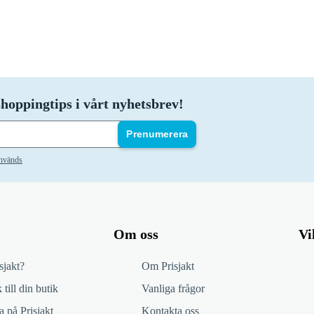
hoppingtips i vårt nyhetsbrev!
Prenumerera
används
Om oss
Vi
sjakt?
Om Prisjakt
 till din butik
Vanliga frågor
 på Prisjakt
Kontakta oss