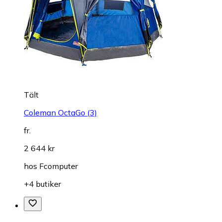
Tält
Coleman OctaGo (3)
fr.
2 644 kr
hos
Fcomputer
+4 butiker