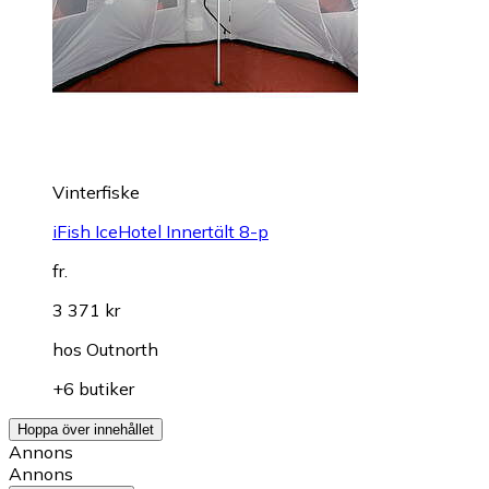
Vinterfiske
iFish IceHotel Innertält 8-p
fr.
3 371 kr
hos
Outnorth
+6 butiker
Hoppa över innehållet
Annons
Annons