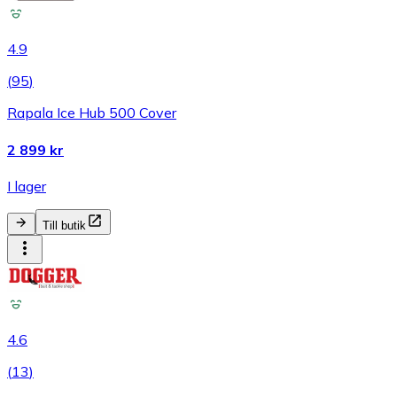
4.9
(
95
)
Rapala Ice Hub 500 Cover
2 899 kr
I lager
Till butik
4.6
(
13
)