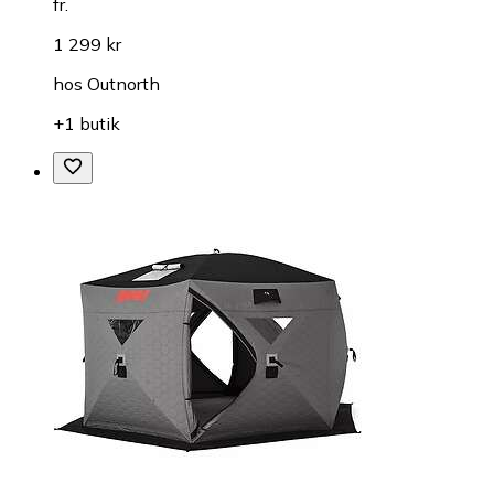
fr.
1 299 kr
hos
Outnorth
+1 butik