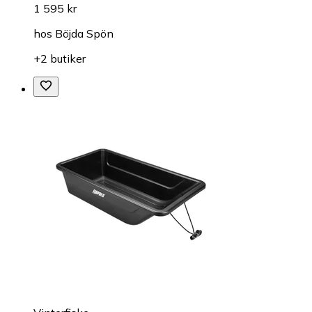
1 595 kr
hos
Böjda Spön
+2 butiker