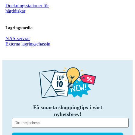
Dockningsstationer för
hårddiskar
Lagringsmedia
NAS-servrar
Externa lagringschassin
Få smarta shoppingtips i vårt
nyhetsbrev!