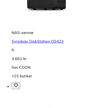
NAS-servrar
Synology DiskStation DS423
fr.
4 661 kr
hos
CDON
+15 butiker