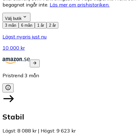
begagnat ingår inte.
Läs mer om prishistoriken.
Välj butik
3 mån
6 mån
1 år
2 år
Lägst nypris just nu
10 000 kr
Pristrend
3
mån
Stabil
Lägst
:
8 088 kr
|
Högst
:
9 623 kr