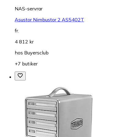
NAS-servrar
Asustor Nimbustor 2 AS5402T
fr.
4 812 kr
hos
Buyersclub
+7 butiker