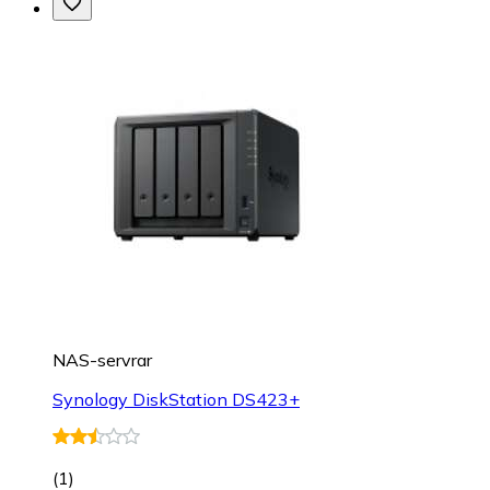
NAS-servrar
Synology DiskStation DS423+
(
1
)