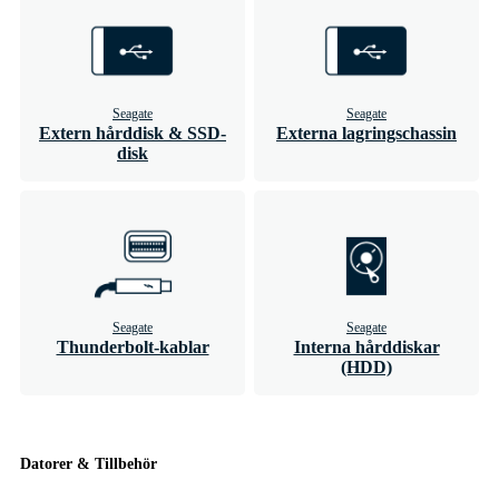
Seagate
Seagate
Extern hårddisk & SSD-
Externa lagringschassin
disk
Seagate
Seagate
Thunderbolt-kablar
Interna hårddiskar
(HDD)
Datorer & Tillbehör