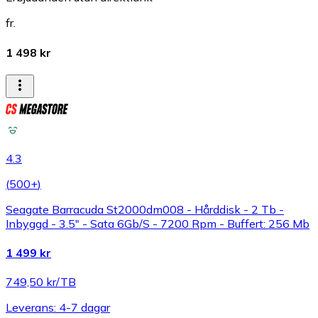
fr.
1 498 kr
4.3
(
500+
)
Seagate Barracuda St2000dm008 - Hårddisk - 2 Tb -
Inbyggd - 3.5" - Sata 6Gb/S - 7200 Rpm - Buffert: 256 Mb
1 499 kr
749,50 kr/TB
Leverans: 4-7 dagar