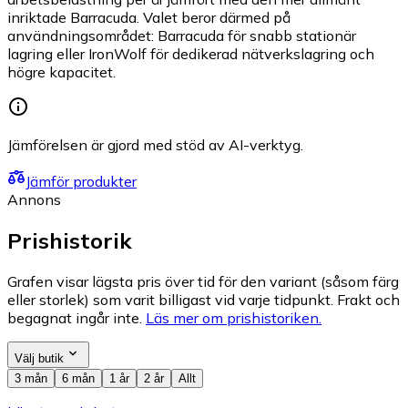
inriktade Barracuda. Valet beror därmed på
användningsområdet: Barracuda för snabb stationär
lagring eller IronWolf för dedikerad nätverkslagring och
högre kapacitet.
Jämförelsen är gjord med stöd av AI-verktyg.
Jämför produkter
Annons
Prishistorik
Grafen visar lägsta pris över tid för den variant (såsom färg
eller storlek) som varit billigast vid varje tidpunkt. Frakt och
begagnat ingår inte.
Läs mer om prishistoriken.
Välj butik
3 mån
6 mån
1 år
2 år
Allt