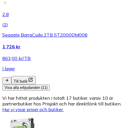
2.8
(
2
)
Seagate BarraCuda 2TB ST2000DM008
1 726 kr
863,00 kr/TB
I lager
Till butik
Visa alla erbjudanden (11)
Vi har hittat produkten i totalt 17 butiker, varav 10 är
partnerbutiker hos Prisjakt och har direktlänk till butiken.
Hur vi visar priser och butiker.