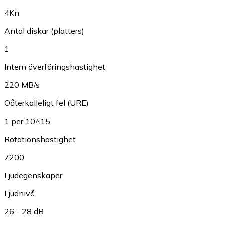
4Kn
Antal diskar (platters)
1
Intern överföringshastighet
220 MB/s
Oåterkalleligt fel (URE)
1 per 10^15
Rotationshastighet
7200
Ljudegenskaper
Ljudnivå
26 - 28 dB