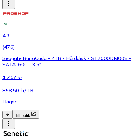
4.3
(
476
)
Seagate BarraCuda - 2TB - Hårddisk - ST2000DM008 -
SATA-600 - 3,5"
1 717 kr
858,50 kr/TB
I lager
Till butik