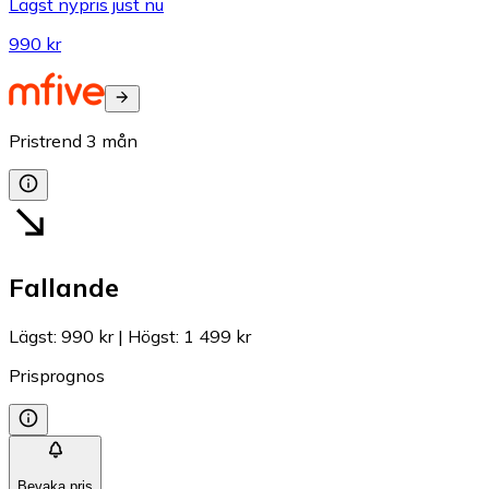
Lägst nypris just nu
990 kr
Pristrend
3
mån
Fallande
Lägst
:
990 kr
|
Högst
:
1 499 kr
Prisprognos
Bevaka pris