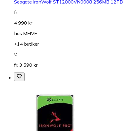
Seagate IronWolf ST12000VN0008 256MB 12TB
fr.
4 990 kr
hos
MFIVE
+14 butiker
fr. 3 590 kr