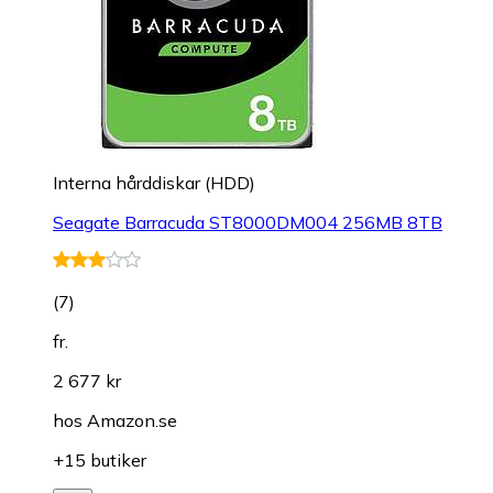
Interna hårddiskar (HDD)
Seagate Barracuda ST8000DM004 256MB 8TB
(
7
)
fr.
2 677 kr
hos
Amazon.se
+15 butiker