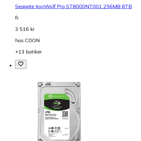
Seagate IronWolf Pro ST8000NT001 256MB 8TB
fr.
3 516 kr
hos
CDON
+13 butiker