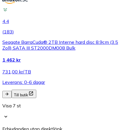
4.4
(
183
)
Seagate BarraCuda® 2TB Interne hard disc 8.9cm (3.5
Zoll) SATA III ST2000DM008 Bulk
1 462 kr
731,00 kr/TB
Leverans: 0-6 dagar
Till butik
Visa 7 st
Erbjudanden utan direktlänk