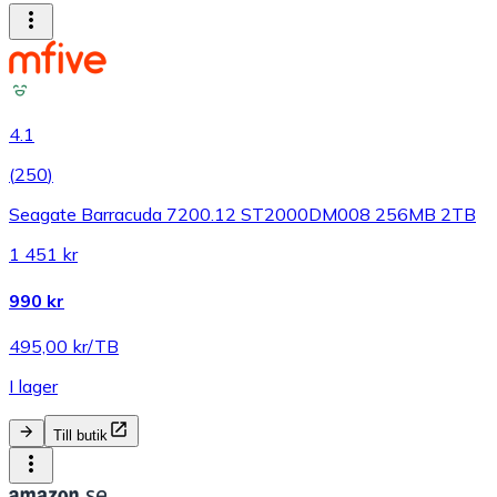
4.1
(
250
)
Seagate Barracuda 7200.12 ST2000DM008 256MB 2TB
1 451 kr
990 kr
495,00 kr/TB
I lager
Till butik