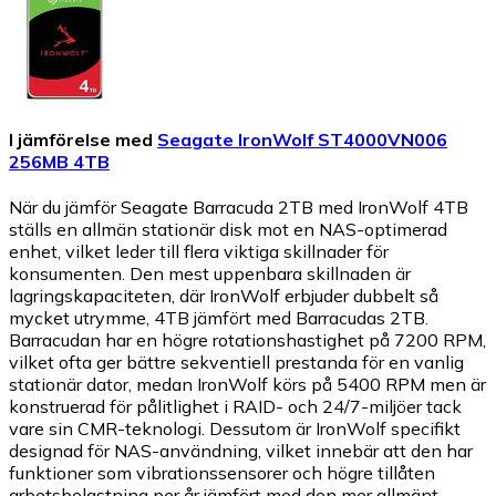
I jämförelse med
Seagate IronWolf ST4000VN006
256MB 4TB
När du jämför Seagate Barracuda 2TB med IronWolf 4TB
ställs en allmän stationär disk mot en NAS-optimerad
enhet, vilket leder till flera viktiga skillnader för
konsumenten. Den mest uppenbara skillnaden är
lagringskapaciteten, där IronWolf erbjuder dubbelt så
mycket utrymme, 4TB jämfört med Barracudas 2TB.
Barracudan har en högre rotationshastighet på 7200 RPM,
vilket ofta ger bättre sekventiell prestanda för en vanlig
stationär dator, medan IronWolf körs på 5400 RPM men är
konstruerad för pålitlighet i RAID- och 24/7-miljöer tack
vare sin CMR-teknologi. Dessutom är IronWolf specifikt
designad för NAS-användning, vilket innebär att den har
funktioner som vibrationssensorer och högre tillåten
arbetsbelastning per år jämfört med den mer allmänt