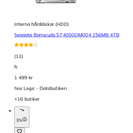
Interna hårddiskar (HDD)
Seagate Barracuda ST4000DM004 256MB 4TB
(
12
)
fr.
1 499 kr
hos
Logic - Databutiken
+16 butiker
5%