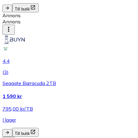
Till butik
Annons
Annons
4.4
(
3
)
Seagate Barracuda 2TB
1 590 kr
795,00 kr/TB
I lager
Till butik