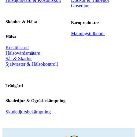
Husdjursvård & Kosttillskott
Dockor & Tillbehör
Gosedjur
Skönhet & Hälsa
Barnprodukter
Matningstillbehör
Hälsa
Kosttillskott
Hälsovårdsmätare
Sår & Skador
Självtester & Hälsokontroll
Trädgård
Skadedjur & Ogräsbekämpning
Skadedjursbekämpning