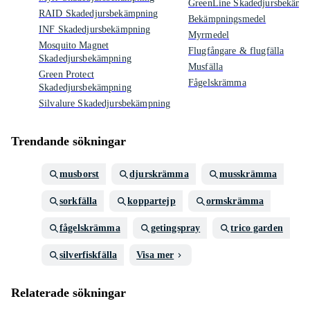
GreenLine Skadedjursbekämp
RAID Skadedjursbekämpning
Bekämpningsmedel
INF Skadedjursbekämpning
Myrmedel
Mosquito Magnet
Flugfångare & flugfälla
Skadedjursbekämpning
Musfälla
Green Protect
Fågelskrämma
Skadedjursbekämpning
Silvalure Skadedjursbekämpning
Trendande sökningar
musborst
djurskrämma
musskrämma
sorkfälla
koppartejp
ormskrämma
fågelskrämma
getingspray
trico garden
silverfiskfälla
Visa mer
Relaterade sökningar