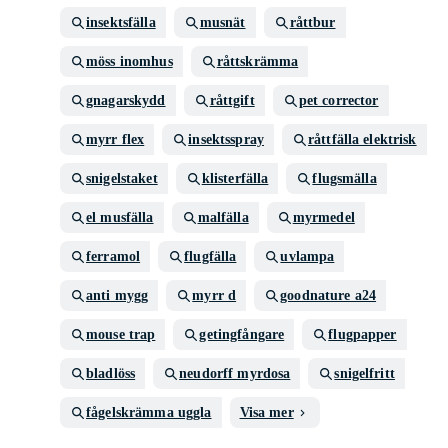
insektsfälla
musnät
råttbur
möss inomhus
råttskrämma
gnagarskydd
råttgift
pet corrector
myrr flex
insektsspray
råttfälla elektrisk
snigelstaket
klisterfälla
flugsmälla
el musfälla
malfälla
myrmedel
ferramol
flugfälla
uvlampa
anti mygg
myrr d
goodnature a24
mouse trap
getingfångare
flugpapper
bladlöss
neudorff myrdosa
snigelfritt
fågelskrämma uggla
Visa mer