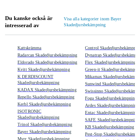
Du kanske också är
Visa alla kategorier inom Bayer
intresserad av
Skadedjursbekämpning
Kattskrämma
Control Skadedjursbekämpnin
Radarcan Skadedjursbekämpning
Dynatrap Skadedjursbekämpn
Eldorado Skadedjursbekämpning
Flex Skadedjursbekämpning
Kvitt Skadedjursbekämpning
Green-it Skadedjursbekämpni
K DERDISCOUNT
Mikamax Skadedjursbekämpn
Skadedjursbekämpning
Sunwind Skadedjursbekämpni
KADAX Skadedjursbekämpning
Swissinno Skadedjursbekämp
Repello Skadedjursbekämpning
Foga Skadedjursbekämpning
Kerbl Skadedjursbekämpning
Ardes Skadedjursbekämpning
ISOTRONIC
Entac Skadedjursbekämpning
Skadedjursbekämpning
SAFE Skadedjursbekämpning
Trinol Skadedjursbekämpning
KB Skadedjursbekämpning
Bayer Skadedjursbekämpning
Pest-Stop Skadedjursbekämpn
Myrr Skadedjursbekämpning