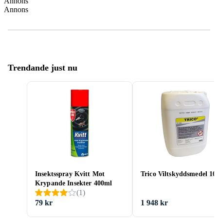
Annons
Annons
Trendande just nu
Insektsspray Kvitt Mot
Trico Viltskyddsmedel 10
Krypande Insekter 400ml
(
1
)
79 kr
1 948 kr