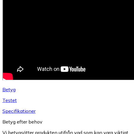
Betyg
Testet
Specifikationer
Betyg efter behov
Vi betygsätter produkten utifrån vad som kan vara viktigt