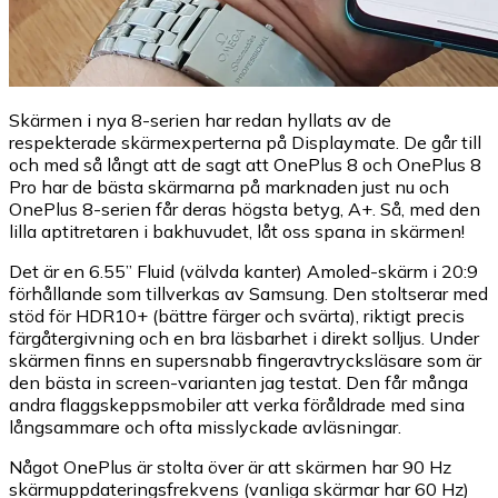
Skärmen i nya 8-serien har redan hyllats av de
respekterade skärmexperterna på Displaymate. De går till
och med så långt att de sagt att OnePlus 8 och OnePlus 8
Pro har de bästa skärmarna på marknaden just nu och
OnePlus 8-serien får deras högsta betyg, A+. Så, med den
lilla aptitretaren i bakhuvudet, låt oss spana in skärmen!
Det är en 6.55” Fluid (välvda kanter) Amoled-skärm i 20:9
förhållande som tillverkas av Samsung. Den stoltserar med
stöd för HDR10+ (bättre färger och svärta), riktigt precis
färgåtergivning och en bra läsbarhet i direkt solljus. Under
skärmen finns en supersnabb fingeravtrycksläsare som är
den bästa in screen-varianten jag testat. Den får många
andra flaggskeppsmobiler att verka föråldrade med sina
långsammare och ofta misslyckade avläsningar.
Något OnePlus är stolta över är att skärmen har 90 Hz
skärmuppdateringsfrekvens (vanliga skärmar har 60 Hz)