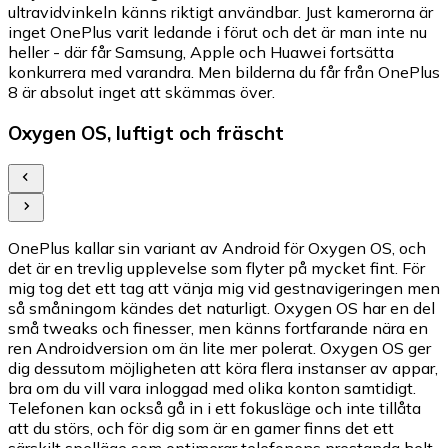
ultravidvinkeln känns riktigt användbar. Just kamerorna är
inget OnePlus varit ledande i förut och det är man inte nu
heller - där får Samsung, Apple och Huawei fortsätta
konkurrera med varandra. Men bilderna du får från OnePlus
8 är absolut inget att skämmas över.
Oxygen OS, luftigt och fräscht
OnePlus kallar sin variant av Android för Oxygen OS, och
det är en trevlig upplevelse som flyter på mycket fint. För
mig tog det ett tag att vänja mig vid gestnavigeringen men
så småningom kändes det naturligt. Oxygen OS har en del
små tweaks och finesser, men känns fortfarande nära en
ren Androidversion om än lite mer polerat. Oxygen OS ger
dig dessutom möjligheten att köra flera instanser av appar,
bra om du vill vara inloggad med olika konton samtidigt.
Telefonen kan också gå in i ett fokusläge och inte tillåta
att du störs, och för dig som är en gamer finns det ett
särskilt spelläge som optimerar telefonens prestanda helt