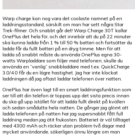
Warp charge kan nog vara det coolaste namnet på en
laddningsstandard, särskilt om man har sett några Star
Trek-filmer. Och snabbt går det! Warp Charge 30T kallar
OnePlus det hela för, och det innebär att du på 22 minuter
ska kunna ladda från 1 % till 50 % batteri och fortsätter du
ladda får du fullt batteri på en dryg timme. Men för att
ladda så snabbt måste du använda OnePlus egna 30-
watts Warpladdare som följer med telefonen, skulle du
använda en ”vanlig” snabbladdare med t.ex. QuickCharge
3.0/4.0 får du en lägre hastighet. Jag har inte klockat
laddningen då jag oftast laddar telefonen över natten.
OnePlus har även lagt till en smart laddningsfunktion som
ser till att din telefon är toppas upp det sista precis innan
du ska gå upp istället för att ladda fullt direkt på kvällen
och sedan smådutta hela natten. De gånger jag glömt att
ladda telefonen på natten har jag supersnabbt fått full
laddning medan jag ätit frukosten. Batteriet är väl tilltaget
med 4300 mAh och räcker utan problem två dagar med
mycket användande, säkerligen ännu längre om man