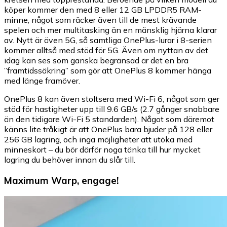
köper kommer den med 8 eller 12 GB LPDDR5 RAM-
minne, något som räcker även till de mest krävande
spelen och mer multitasking än en mänsklig hjärna klarar
av. Nytt är även 5G, så samtliga OnePlus-lurar i 8-serien
kommer alltså med stöd för 5G. Även om nyttan av det
idag kan ses som ganska begränsad är det en bra
”framtidssäkring” som gör att OnePlus 8 kommer hänga
med länge framöver.
OnePlus 8 kan även stoltsera med Wi-Fi 6, något som ger
stöd för hastigheter upp till 9.6 GB/s (2.7 gånger snabbare
än den tidigare Wi-Fi 5 standarden). Något som däremot
känns lite tråkigt är att OnePlus bara bjuder på 128 eller
256 GB lagring, och inga möjligheter att utöka med
minneskort – du bör därför noga tänka till hur mycket
lagring du behöver innan du slår till.
Maximum Warp, engage!