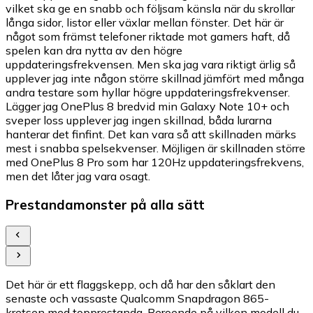
vilket ska ge en snabb och följsam känsla när du skrollar
långa sidor, listor eller växlar mellan fönster. Det här är
något som främst telefoner riktade mot gamers haft, då
spelen kan dra nytta av den högre
uppdateringsfrekvensen. Men ska jag vara riktigt ärlig så
upplever jag inte någon större skillnad jämfört med många
andra testare som hyllar högre uppdateringsfrekvenser.
Lägger jag OnePlus 8 bredvid min Galaxy Note 10+ och
sveper loss upplever jag ingen skillnad, båda lurarna
hanterar det finfint. Det kan vara så att skillnaden märks
mest i snabba spelsekvenser. Möjligen är skillnaden större
med OnePlus 8 Pro som har 120Hz uppdateringsfrekvens,
men det låter jag vara osagt.
Prestandamonster på alla sätt
Det här är ett flaggskepp, och då har den såklart den
senaste och vassaste Qualcomm Snapdragon 865-
kretsen med topprestanda. Beroende på vilken modell du