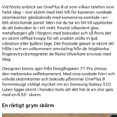
Vid första anblick ser OnePlus 8 ut som vilken telefon som
helst idag – stor skärm med litet hål för kameran, rundade
skärmkanter, glasbaksida med kamerorna samlade i en
lätt utstickande panel. Men när du tar en titt till upptäcker
du att baksidan är i ett matt, frostat silkeslent glas,
metallsargen går i färgton med baksidan och så finns det
en skönt räfflad knapp för att snabbt ställa in ljud,
vibration eller ljudlöst läge. Det frostade glaset är skönt att
hålla i och en välkommen omväxling från de högblanka
fingeravtrycksmagneter de flesta tillverkare envisas med
idag.
Designen känns igen från föregångaren 7T Pro (minus
den mekaniska selfiekameran). Med sina rundade hörn och
välvda skärmkanter och baksida påminner OnePlus 8
formmässigt väldigt mycket om en Samsung Galaxy S10.
Luren ligger skönt i handen trots att det här är en stor pjäs
med en 6.55” skärm.
En riktigt grym skärm