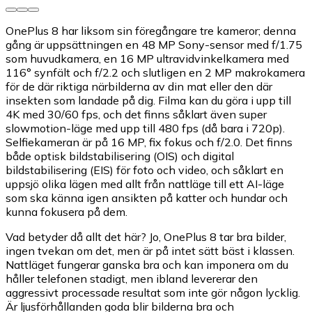
OnePlus 8 har liksom sin föregångare tre kameror; denna
gång är uppsättningen en 48 MP Sony-sensor med f/1.75
som huvudkamera, en 16 MP ultravidvinkelkamera med
116° synfält och f/2.2 och slutligen en 2 MP makrokamera
för de där riktiga närbilderna av din mat eller den där
insekten som landade på dig. Filma kan du göra i upp till
4K med 30/60 fps, och det finns såklart även super
slowmotion-läge med upp till 480 fps (då bara i 720p).
Selfiekameran är på 16 MP, fix fokus och f/2.0. Det finns
både optisk bildstabilisering (OIS) och digital
bildstabilisering (EIS) för foto och video, och såklart en
uppsjö olika lägen med allt från nattläge till ett AI-läge
som ska känna igen ansikten på katter och hundar och
kunna fokusera på dem.
Vad betyder då allt det här? Jo, OnePlus 8 tar bra bilder,
ingen tvekan om det, men är på intet sätt bäst i klassen.
Nattläget fungerar ganska bra och kan imponera om du
håller telefonen stadigt, men ibland levererar den
aggressivt processade resultat som inte gör någon lycklig.
Är ljusförhållanden goda blir bilderna bra och