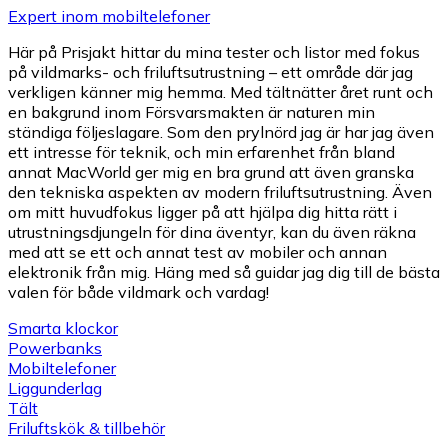
Expert inom mobiltelefoner
Här på Prisjakt hittar du mina tester och listor med fokus
på vildmarks- och friluftsutrustning – ett område där jag
verkligen känner mig hemma. Med tältnätter året runt och
en bakgrund inom Försvarsmakten är naturen min
ständiga följeslagare. Som den prylnörd jag är har jag även
ett intresse för teknik, och min erfarenhet från bland
annat MacWorld ger mig en bra grund att även granska
den tekniska aspekten av modern friluftsutrustning. Även
om mitt huvudfokus ligger på att hjälpa dig hitta rätt i
utrustningsdjungeln för dina äventyr, kan du även räkna
med att se ett och annat test av mobiler och annan
elektronik från mig. Häng med så guidar jag dig till de bästa
valen för både vildmark och vardag!
Smarta klockor
Powerbanks
Mobiltelefoner
Liggunderlag
Tält
Friluftskök & tillbehör