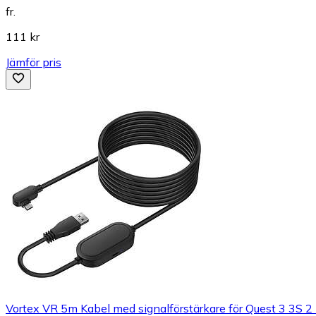
fr.
111 kr
Jämför pris
Vortex VR 5m Kabel med signalförstärkare för Quest 3 3S 