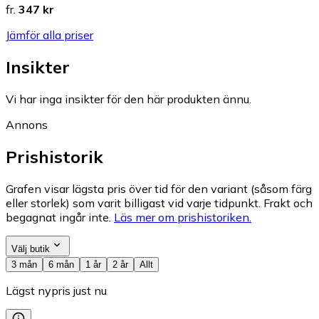
fr.
347 kr
Jämför alla priser
Insikter
Vi har inga insikter för den här produkten ännu.
Annons
Prishistorik
Grafen visar lägsta pris över tid för den variant (såsom färg
eller storlek) som varit billigast vid varje tidpunkt. Frakt och
begagnat ingår inte.
Läs mer om prishistoriken.
Välj butik
3 mån
6 mån
1 år
2 år
Allt
Lägst nypris just nu