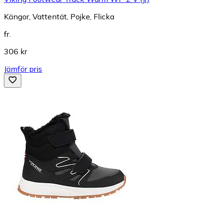
Kängor, Vattentät, Pojke, Flicka
fr.
306 kr
Jämför pris