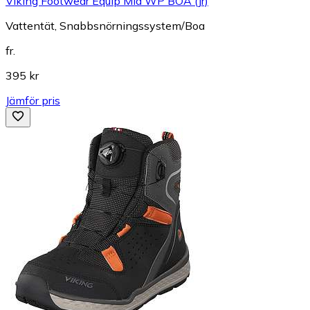
Viking Footwear Equip Mid WP BOA (Jr)
Vattentät, Snabbsnörningssystem/Boa
fr.
395 kr
Jämför pris