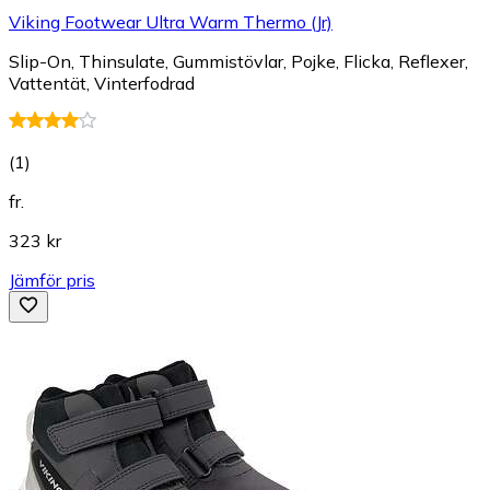
Viking Footwear Ultra Warm Thermo (Jr)
Slip-On, Thinsulate, Gummistövlar, Pojke, Flicka, Reflexer,
Vattentät, Vinterfodrad
(
1
)
fr.
323 kr
Jämför pris