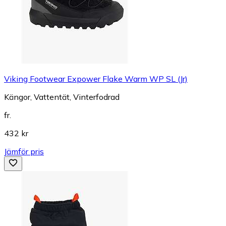
Viking Footwear Expower Flake Warm WP SL (Jr)
Kängor, Vattentät, Vinterfodrad
fr.
432 kr
Jämför pris