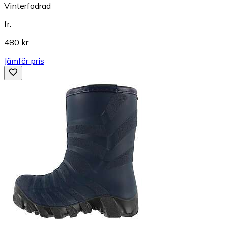
Vinterfodrad
fr.
480 kr
Jämför pris