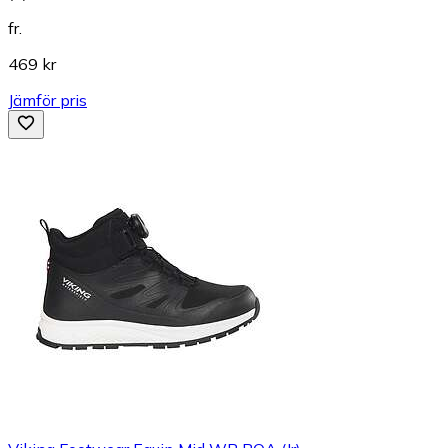
fr.
469 kr
Jämför pris