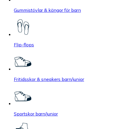
Gummistövlar & kängor för barn
Flip-flops
Fritidsskor & sneakers barn/junior
Sportskor barn/junior