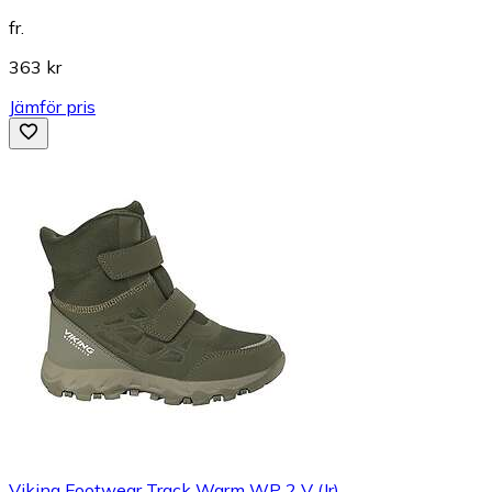
fr.
363 kr
Jämför pris
Viking Footwear Track Warm WP 2 V (Jr)