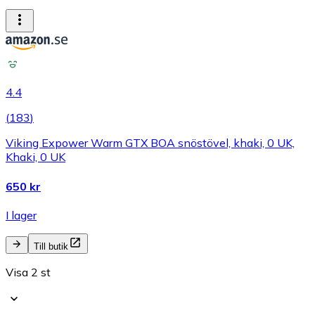
4.4
(
183
)
Viking Expower Warm GTX BOA snöstövel, khaki, 0 UK,
Khaki, 0 UK
650 kr
I lager
Till butik
Visa 2 st