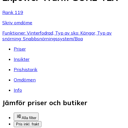
Rank 119
Skriv omdöme
Funktioner: Vinterfodrad, Typ av sko: Kängor, Typ av
snörning: Snabbsnörningssystem/Boa
Priser
Insikter
Prishistorik
Omdömen
Info
Jämför priser och butiker
Alla filter
Pris inkl. frakt