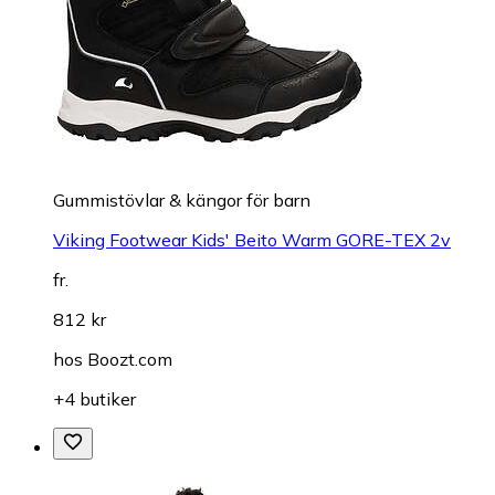
Gummistövlar & kängor för barn
Viking Footwear Kids' Beito Warm GORE-TEX 2v
fr.
812 kr
hos
Boozt.com
+4 butiker