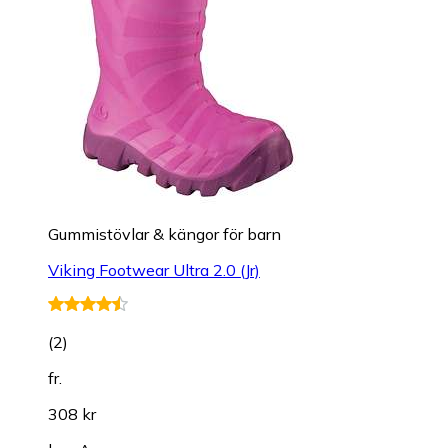
Gummistövlar & kängor för barn
Viking Footwear Ultra 2.0 (Jr)
(
2
)
fr.
308 kr