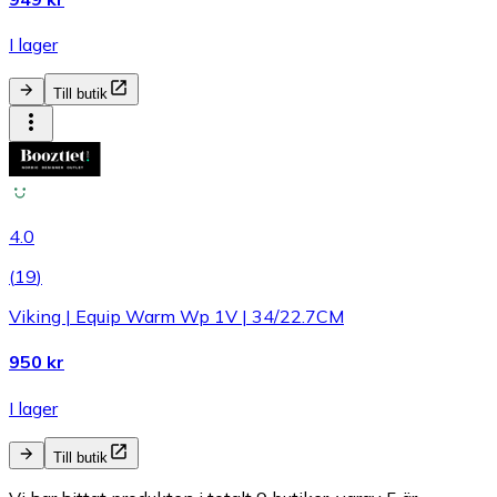
I lager
Till butik
4.0
(
19
)
Viking | Equip Warm Wp 1V | 34/22.7CM
950 kr
I lager
Till butik