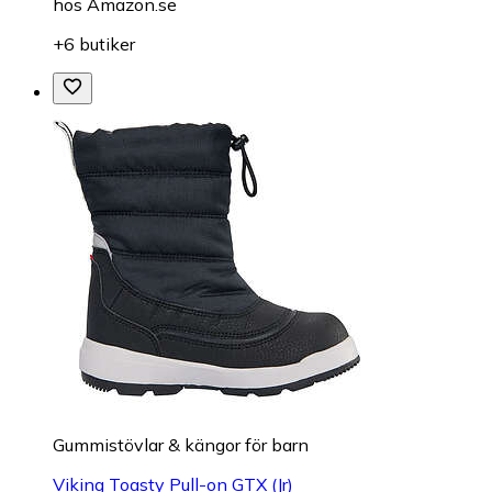
hos
Amazon.se
+6 butiker
Gummistövlar & kängor för barn
Viking Toasty Pull-on GTX (Jr)