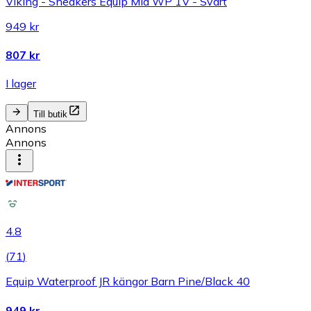
Viking - Sneakers Equip Mid WP 1V - Svart
949 kr
807 kr
I lager
Till butik
Annons
Annons
4.8
(
71
)
Equip Waterproof JR kängor Barn Pine/Black 40
949 kr