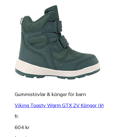
Gummistövlar & kängor för barn
Viking Toasty Warm GTX 2V Kängor (Jr)
fr.
604 kr