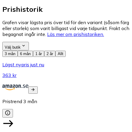
Prishistorik
Grafen visar lägsta pris över tid för den variant (såsom färg
eller storlek) som varit billigast vid varje tidpunkt. Frakt och
begagnat ingår inte.
Läs mer om prishistoriken.
Välj butik
3 mån
6 mån
1 år
2 år
Allt
Lägst nypris just nu
363 kr
Pristrend
3
mån