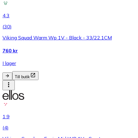
4.3
(
30
)
Viking Squad Warm Wp 1V - Black - 33/22.1CM
760 kr
I lager
Till butik
1.9
(
4
)