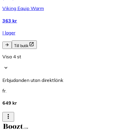
Viking Equip Warm
363 kr
I lager
Till butik
Visa 4 st
Erbjudanden utan direktlänk
fr.
649 kr