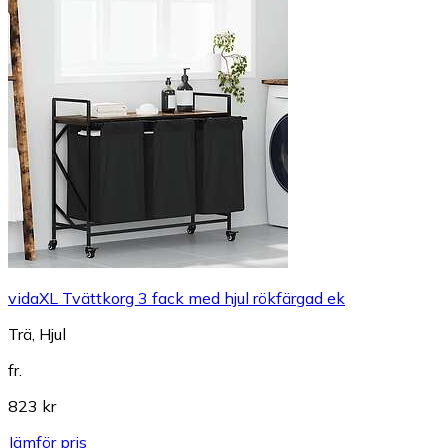
vidaXL Tvättkorg 3 fack med hjul rökfärgad ek
Trä, Hjul
fr.
823 kr
Jämför pris