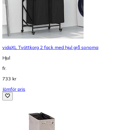
vidaXL Tvättkorg 2 fack med hjul grå sonoma
Hjul
fr.
733 kr
Jämför pris