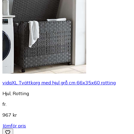
vidaXL Tvättkorg med hjul grå cm 66x35x60 rotting
Hjul, Rotting
fr.
967 kr
Jämför pris