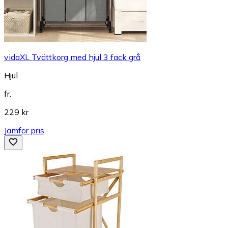
vidaXL Tvättkorg med hjul 3 fack grå
Hjul
fr.
229 kr
Jämför pris