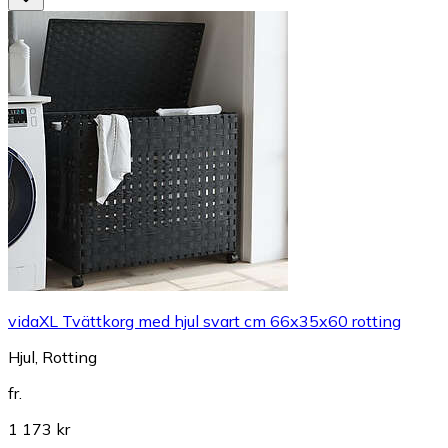
vidaXL Tvättkorg med hjul svart cm 66x35x60 rotting
Hjul, Rotting
fr.
1 173 kr