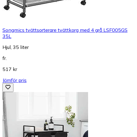
Songmics tvättsorterare tvättkorg med 4 grå LSF005GS
35L
Hjul, 35 liter
fr.
517 kr
Jämför pris