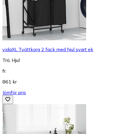
vidaXL Tvättkorg 2 fack med hjul svart ek
Trä, Hjul
fr.
861 kr
Jämför pris