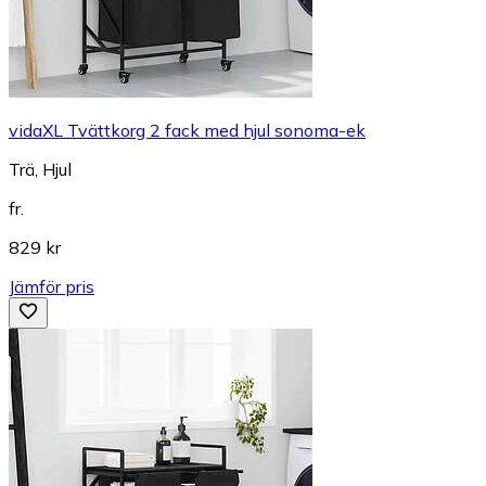
vidaXL Tvättkorg 2 fack med hjul sonoma-ek
Trä, Hjul
fr.
829 kr
Jämför pris