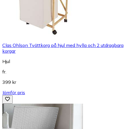
Clas Ohlson Tvättkorg på hjul med hylla och 2 utdragbara
korgar
Hjul
fr.
399 kr
Jämför pris