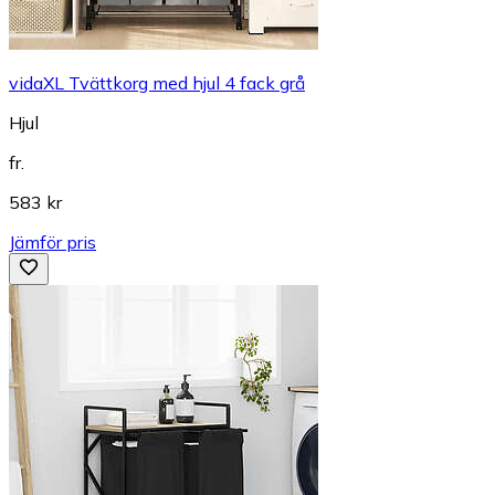
vidaXL Tvättkorg med hjul 4 fack grå
Hjul
fr.
583 kr
Jämför pris