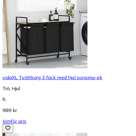
vidaXL Tvättkorg 3 fack med hjul sonoma-ek
Trä, Hjul
fr.
989 kr
Jämför pris