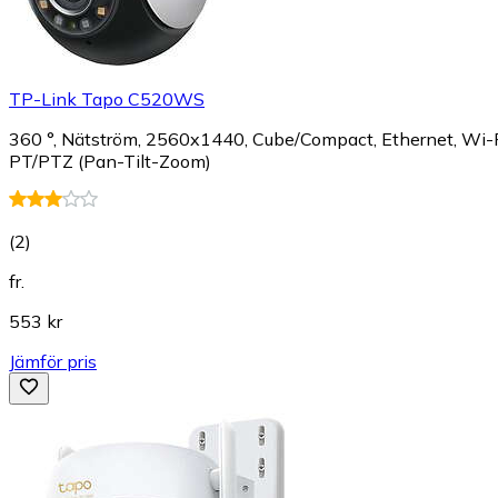
TP-Link Tapo C520WS
360 °, Nätström, 2560x1440, Cube/Compact, Ethernet, Wi-Fi
PT/PTZ (Pan-Tilt-Zoom)
(
2
)
fr.
553 kr
Jämför pris