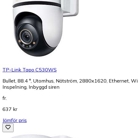
TP-Link Tapo C530WS
Bullet, 88.4 °, Utomhus, Nätström, 2880x1620, Ethernet, Wi-
Inspelning, Inbyggd siren
fr.
637 kr
Jämför pris