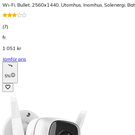
Wi-Fi, Bullet, 2560x1440, Utomhus, Inomhus, Solenergi, Bat
(
7
)
fr.
1 051 kr
Jämför pris
5%