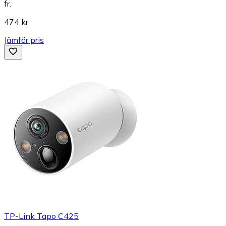
fr.
474 kr
Jämför pris
TP-Link Tapo C425