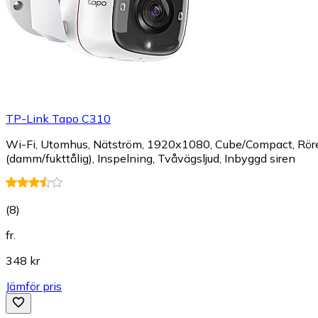
TP-Link Tapo C310
Wi-Fi, Utomhus, Nätström, 1920x1080, Cube/Compact, Rörels
(damm/fukttålig), Inspelning, Tvåvägsljud, Inbyggd siren
(
8
)
fr.
348 kr
Jämför pris