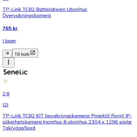
TP-Link TC82 Batteridriven Utomhus
Övervakningskamera
765 kr
I lager
Till butik
2.8
(
2
)
TP-Link TC82 KIT bevakningskameror Projektil (form) IP-
säkerhetskamera Inomhus & utomhus 2304 x 1296 pixlar
Tak/vägg/bord