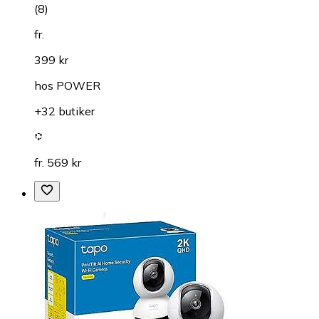
(
8
)
fr.
399 kr
hos
POWER
+32 butiker
fr. 569 kr