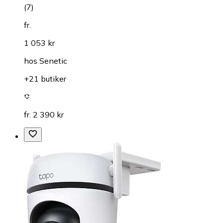
(
7
)
fr.
1 053 kr
hos
Senetic
+21 butiker
fr. 2 390 kr