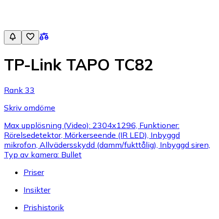
TP-Link TAPO TC82
Rank 33
Skriv omdöme
Max upplösning (Video): 2304x1296, Funktioner:
Rörelsedetektor, Mörkerseende (IR LED), Inbyggd
mikrofon, Allvädersskydd (damm/fukttålig), Inbyggd siren,
Typ av kamera: Bullet
Priser
Insikter
Prishistorik