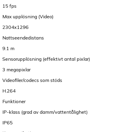
15 fps
Max upplösning (Video)
2304x1296
Nattseendedistans
9.1 m
Sensorupplösning (effektivt antal pixlar)
3 megapixlar
Videofiler/codecs som stöds
H.264
Funktioner
IP-klass (grad av damm/vattentålighet)
IP65