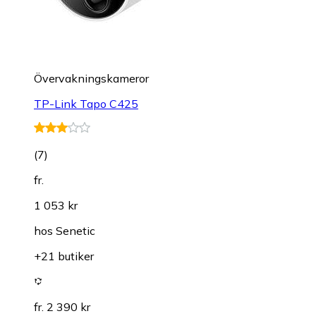
Övervakningskameror
TP-Link Tapo C425
(
7
)
fr.
1 053 kr
hos
Senetic
+21 butiker
fr. 2 390 kr