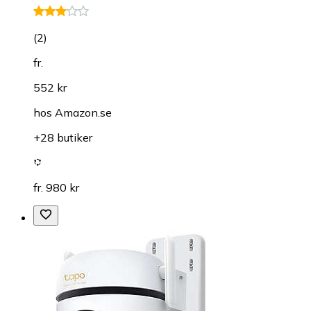
(
2
)
fr.
552 kr
hos
Amazon.se
+28 butiker
fr. 980 kr