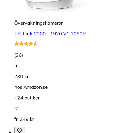
Övervakningskameror
TP-Link C200 - 1920 V1 1080P
(
36
)
fr.
230 kr
hos
Amazon.se
+24 butiker
fr. 249 kr