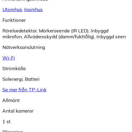
Utomhus
,
Inomhus
Funktioner
Rörelsedetektor
,
Mörkerseende (IR LED)
,
Inbyggd
mikrofon
,
Allvädersskydd (damm/fukttålig)
,
Inbyggd siren
Nätverksanslutning
Wi-Fi
Strömkälla
Solenergi
,
Batteri
Se mer från TP-Link
Allmänt
Antal kameror
1 st
Placering