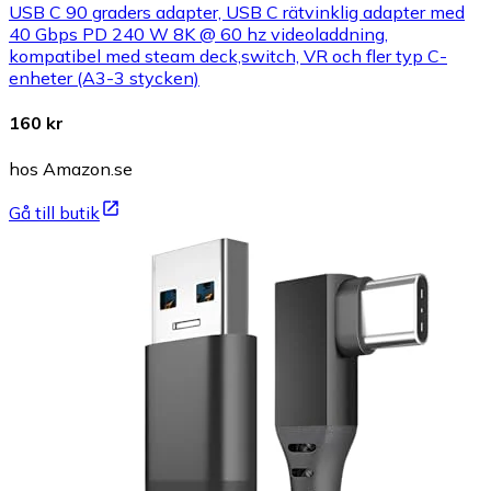
USB C 90 graders adapter, USB C rätvinklig adapter med
40 Gbps PD 240 W 8K @ 60 hz videoladdning,
kompatibel med steam deck,switch, VR och fler typ C-
enheter (A3-3 stycken)
160 kr
hos Amazon.se
Gå till butik