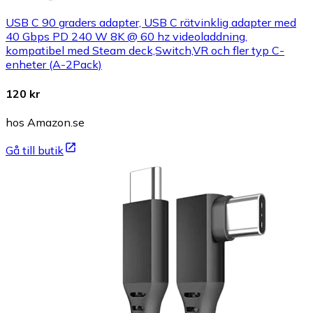
USB C 90 graders adapter, USB C rätvinklig adapter med
40 Gbps PD 240 W 8K @ 60 hz videoladdning,
kompatibel med Steam deck,Switch,VR och fler typ C-
enheter (A-2Pack)
120 kr
hos Amazon.se
Gå till butik