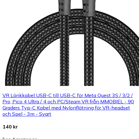
VR Länkkabel USB-C till USB-C för Meta Quest 3S / 3/2 /
Pro, Pico 4 Ultra / 4 och PC/Steam VR från MMOBIEL - 90
Graders Typ-C Kabel med Nylonflätning för VR-headset
och Spel - 3m - Svart
140 kr