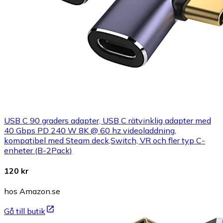
USB C 90 graders adapter, USB C rätvinklig adapter med
40 Gbps PD 240 W 8K @ 60 hz videoladdning,
kompatibel med Steam deck,Switch, VR och fler typ C-
enheter (B-2Pack)
120 kr
hos Amazon.se
Gå till butik