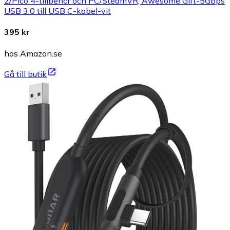
2/Pico 4-tillbehör och PC/SteamVR, Awesome Gift-5Gbps
USB 3.0 till USB C-kabel-vit
395 kr
hos Amazon.se
Gå till butik