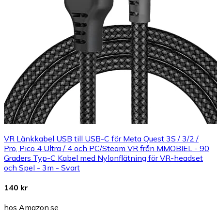
VR Länkkabel USB till USB-C för Meta Quest 3S / 3/2 /
Pro, Pico 4 Ultra / 4 och PC/Steam VR från MMOBIEL - 90
Graders Typ-C Kabel med Nylonflätning för VR-headset
och Spel - 3m - Svart
140 kr
hos Amazon.se