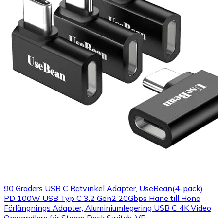
90 Graders USB C Rätvinkel Adapter, UseBean(4-pack)
PD 100W USB Typ C 3.2 Gen2 20Gbps Hane till Hona
Förlängnings Adapter, Aluminiumlegering USB C 4K Video
Omvandlare för Steam Deck,Switch, VR