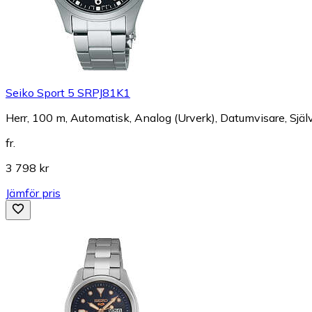
Seiko Sport 5 SRPJ81K1
Herr, 100 m, Automatisk, Analog (Urverk), Datumvisare, Sjä
fr.
3 798 kr
Jämför pris