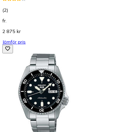
(
2
)
fr.
2 875 kr
Jämför pris