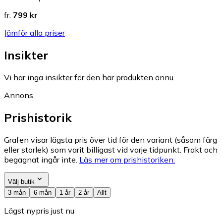
fr.
799 kr
Jämför alla priser
Insikter
Vi har inga insikter för den här produkten ännu.
Annons
Prishistorik
Grafen visar lägsta pris över tid för den variant (såsom färg
eller storlek) som varit billigast vid varje tidpunkt. Frakt och
begagnat ingår inte.
Läs mer om prishistoriken.
Välj butik
3 mån
6 mån
1 år
2 år
Allt
Lägst nypris just nu