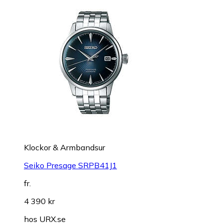
Klockor & Armbandsur
Seiko Presage SRPB41J1
fr.
4 390 kr
hos
URX.se