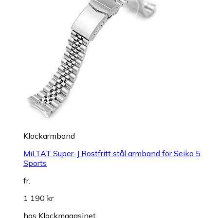
Klockarmband
MiLTAT Super-J Rostfritt stål armband för Seiko 5
Sports
fr.
1 190 kr
hos
Klockmagasinet