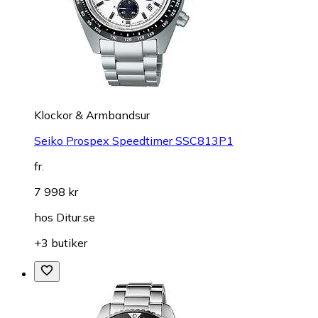
Klockor & Armbandsur
Seiko Prospex Speedtimer SSC813P1
fr.
7 998 kr
hos
Ditur.se
+3 butiker