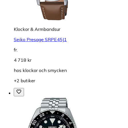
Klockor & Armbandsur
Seiko Presage SRPE45J1
fr.
4 718 kr
hos
klockor och smycken
+2 butiker