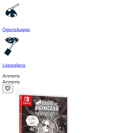
Ögonskugga
Läppglans
Annons
Annons