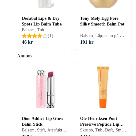
Decubal Lips & Dry
Tony Moly Egg Pore
Spots Lip Balm Tube
Silky Smooth Balm Pot
Balsam, Tub
Balsam, Läppbalm på burk
(
1
)
46 kr
191 kr
Annons
Dior Addict Lip Glow
Ole Henriksen Pout
Balm Stick
Preserve Peptide Lip
Balsam, Stift, Återfuktande, Solskydd, Eco
Skrubb, Tub, Doft, Smak, Återfuktande, Närande, Färg
Treatment Tube