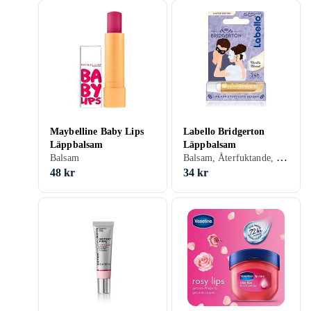
Maybelline Baby Lips
Labello Bridgerton
Läppbalsam
Läppbalsam
Balsam, Återfuktande, Solskydd, Närande
Balsam
48 kr
34 kr