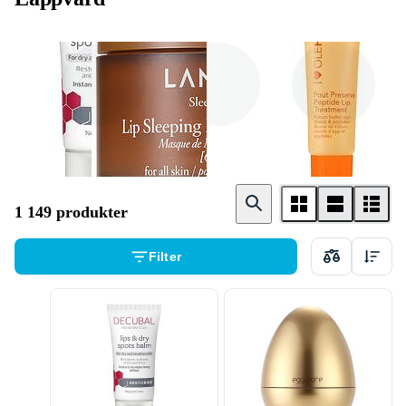
Balsam
Mask
Skrubb
1 149 produkter
Filter