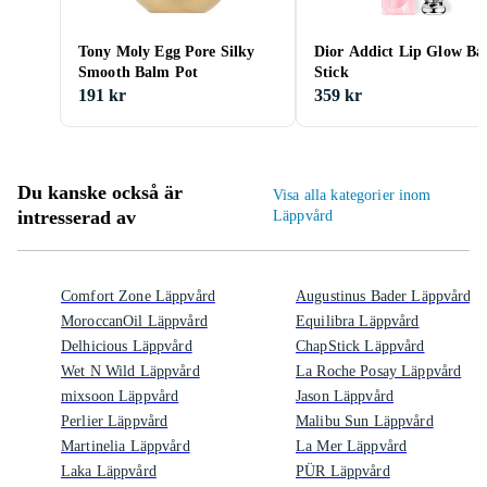
Tony Moly Egg Pore Silky
Dior Addict Lip Glow Ba
Smooth Balm Pot
Stick
191 kr
359 kr
Du kanske också är
Visa alla kategorier inom
intresserad av
Läppvård
Comfort Zone Läppvård
Augustinus Bader Läppvård
MoroccanOil Läppvård
Equilibra Läppvård
Delhicious Läppvård
ChapStick Läppvård
Wet N Wild Läppvård
La Roche Posay Läppvård
mixsoon Läppvård
Jason Läppvård
Perlier Läppvård
Malibu Sun Läppvård
Martinelia Läppvård
La Mer Läppvård
Laka Läppvård
PÜR Läppvård