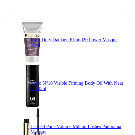
Joico Defy Damage Kbond20 Power Masque
50ml
Verso N°10 Visible Firming Body Oil With Near
1 100ml
L'Oreal Paris Volume Million Lashes Panorama
Mascara