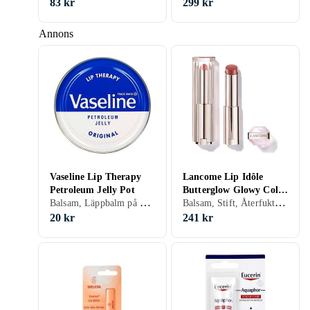
83 kr
299 kr
Annons
Vaseline Lip Therapy
Lancome Lip Idôle
Petroleum Jelly Pot
Butterglow Glowy Color
Balsam, Läppbalm på burk, Doft, Återfuktande, Aloe Vera, Cocoa Butter
Balsam, Stift, Återfuktande, Lip plumper, Färg
Lip Balm Stick
20 kr
241 kr