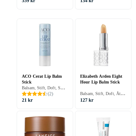
359 kr
134 kr
ACO Cerat Lip Balm
Elizabeth Arden Eight
Stick
Hour Lip Balm Stick
Balsam, Stift, Doft, Smak, Återfuktande, Närande, Beeswax, Parabenfri
Balsam, Stift, Doft, Återfuktande, Reparerande, Solskydd, Närande
(
2
)
21 kr
127 kr