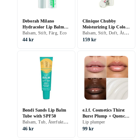
Deborah Milano
Clinique Chubby
Hydracolor Lip Balm
Moisturizing Lip Colour
Balsam, Stift, Doft, Återfuktande, Solskydd, Färg, Shea Butter, Eco
Stick
Balsam, Stift, Färg, Eco
Balm Stick
44 kr
159 kr
Bondi Sands Lip Balm
e.l.f. Cosmetics Thirst
Tube with SPF50
Burst Plump + Quench
Balsam, Tub, Återfuktande, Solskydd, Närande, Lugnande, Vitamin E, Shea Butter, Jojoba Oil, Veganskt, Cruelty free, Parabenfri
Lip Treatment
Lip plumper
46 kr
99 kr