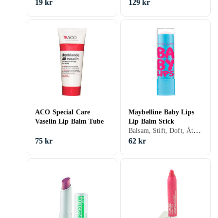
19 kr
129 kr
ACO Special Care
Maybelline Baby Lips
Vaselin Lip Balm Tube
Lip Balm Stick
Balsam, Stift, Doft, Återfuktande, Solskydd
75 kr
62 kr