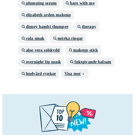
plumping serum
bare with me
elizabeth arden makeup
disney bambi thumper
therapy
cola smak
mörka ringar
aloe vera solskydd
makeup stick
overnight lip mask
fuktgivande balsam
hudvård rynkor
Visa mer