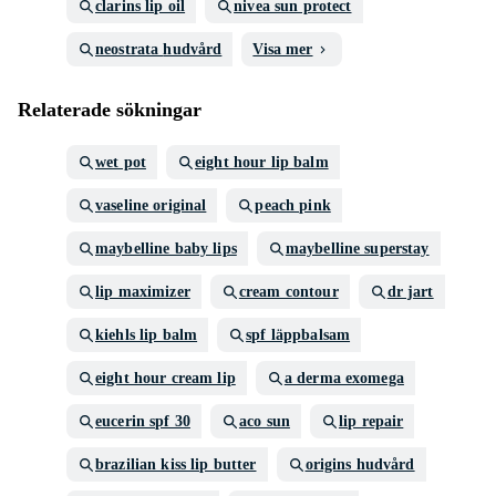
clarins lip oil
nivea sun protect
neostrata hudvård
Visa mer
Relaterade sökningar
wet pot
eight hour lip balm
vaseline original
peach pink
maybelline baby lips
maybelline superstay
lip maximizer
cream contour
dr jart
kiehls lip balm
spf läppbalsam
eight hour cream lip
a derma exomega
eucerin spf 30
aco sun
lip repair
brazilian kiss lip butter
origins hudvård