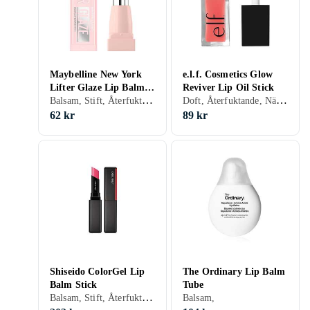
Maybelline New York
e.l.f. Cosmetics Glow
Lifter Glaze Lip Balm
Reviver Lip Oil Stick
Balsam, Stift, Återfuktande, Närande, Lugnande, Hyaluronsyra, Shea Butter, Beeswax, Jojoba Oil
Doft, Återfuktande, Närande, Lip plumper, Jojoba Oil, Veganskt
Stick
62 kr
89 kr
Shiseido ColorGel Lip
The Ordinary Lip Balm
Balm Stick
Tube
Balsam, Stift, Återfuktande, Solskydd
Balsam,