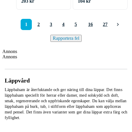
203 kr
104 kr
1
2
3
4
5
16
27
Rapportera fel
Annons
Annons
Läppvård
Läppbalsam är återfuktande och ger näring till dina läppar. Det finns
läppbalsam speciellt för herrar eller damer, med solskydd och doft,
smak, regenererande och uppfriskande egenskaper. Du kan välja mellan
läppbalsam på burk, tub, i stiftform eller läppbalsam som appliceras
med pensel. Det finns även varianter som ger dina läppar extra färg och
fyllighet.