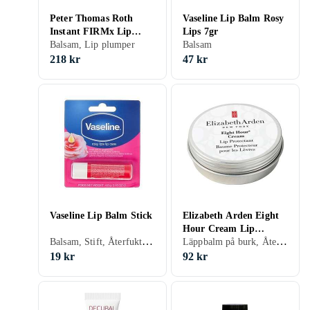
Peter Thomas Roth
Vaseline Lip Balm Rosy
Instant FIRMx Lip
Lips 7gr
Filler Tube
Balsam, Lip plumper
Balsam
218 kr
47 kr
Vaseline Lip Balm Stick
Elizabeth Arden Eight
Hour Cream Lip
Balsam, Stift, Återfuktande, Solskydd, Närande, Aloe Vera, Cocoa Butter
Läppbalm på burk, Återfuktande, Solskydd
Protectant Pot
19 kr
92 kr