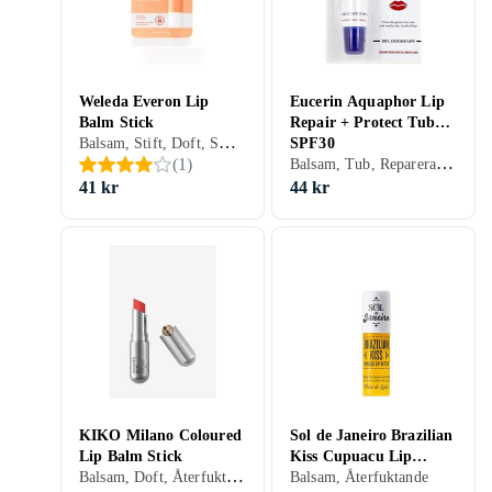
Weleda Everon Lip
Eucerin Aquaphor Lip
Balm Stick
Repair + Protect Tube
Balsam, Stift, Doft, Smak, Solskydd, Närande, Lugnande
SPF30
Balsam, Tub, Reparerande, Solskydd, Lugnande
(
1
)
41 kr
44 kr
KIKO Milano Coloured
Sol de Janeiro Brazilian
Lip Balm Stick
Kiss Cupuacu Lip
Balsam, Doft, Återfuktande
Butter Tube
Balsam, Återfuktande