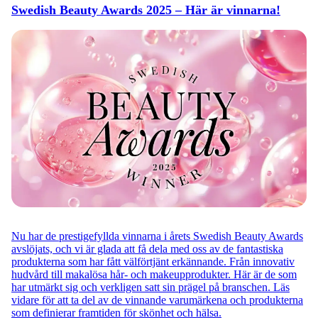
Swedish Beauty Awards 2025 – Här är vinnarna!
Nu har de prestigefyllda vinnarna i årets Swedish Beauty Awards
avslöjats, och vi är glada att få dela med oss av de fantastiska
produkterna som har fått välförtjänt erkännande. Från innovativ
hudvård till makalösa hår- och makeupprodukter. Här är de som
har utmärkt sig och verkligen satt sin prägel på branschen. Läs
vidare för att ta del av de vinnande varumärkena och produkterna
som definierar framtiden för skönhet och hälsa.