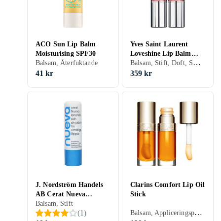
ACO Sun Lip Balm
Yves Saint Laurent
Moisturising SPF30
Loveshine Lip Balm
Balsam, Stift, Doft, Smak, Återfuktande, Närande, Färg
Balsam, Återfuktande
Stick
41 kr
359 kr
J. Nordström Handels
Clarins Comfort Lip Oil
AB Cerat Nueva
Stick
Läppbalsam
Balsam, Stift
Balsam, Appliceringspensel, Återfuktande, Solskydd, Närande, Lip plumper, Lip oil, Jojoba Oil
(
1
)