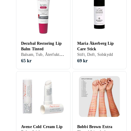
Decubal Restoring Lip
Maria Åkerberg Lip
Balm Tinted
Care Stick
Balsam, Tub, Återfuktande, Reparerande, Närande, Lugnande, Färg, Vitamin E, Beeswax, Parfymfri
Stift, Doft, Solskydd
65 kr
69 kr
Avene Cold Cream Lip
Bobbi Brown Extra