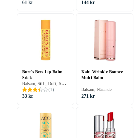
61 kr
144 kr
Burt's Bees Lip Balm
Kahi Wrinkle Bounce
Stick
Multi Balm
Balsam, Stift, Doft, Smak, Återfuktande, Reparerande, Närande, Vitamin E, Beeswax, Eco
(
1
)
Balsam, Närande
33 kr
271 kr