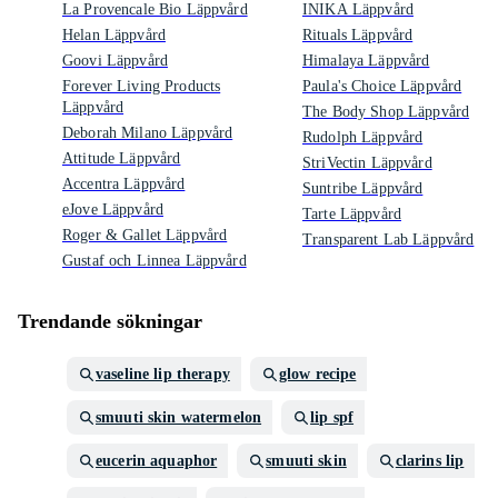
La Provencale Bio Läppvård
INIKA Läppvård
Helan Läppvård
Rituals Läppvård
Goovi Läppvård
Himalaya Läppvård
Forever Living Products
Paula's Choice Läppvård
Läppvård
The Body Shop Läppvård
Deborah Milano Läppvård
Rudolph Läppvård
Attitude Läppvård
StriVectin Läppvård
Accentra Läppvård
Suntribe Läppvård
eJove Läppvård
Tarte Läppvård
Roger & Gallet Läppvård
Transparent Lab Läppvård
Gustaf och Linnea Läppvård
Trendande sökningar
vaseline lip therapy
glow recipe
smuuti skin watermelon
lip spf
eucerin aquaphor
smuuti skin
clarins lip