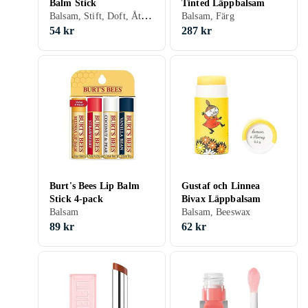
Balm Stick
Tinted Läppbalsam
Balsam, Stift, Doft, Återfuktande, Solskydd, Närande, Shea Butter
Balsam, Färg
54 kr
287 kr
Burt's Bees Lip Balm
Gustaf och Linnea
Stick 4-pack
Bivax Läppbalsam
Balsam
Balsam, Beeswax
89 kr
62 kr