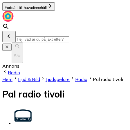
Fortsätt till huvudinnehåll
Sök
Annons
Radio
Hem
Ljud & Bild
Ljudspelare
Radio
Pal radio tivoli
Pal radio tivoli