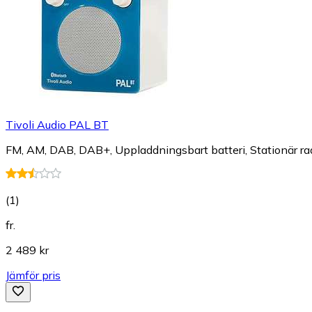
Tivoli Audio PAL BT
FM, AM, DAB, DAB+, Uppladdningsbart batteri, Stationär rad
(
1
)
fr.
2 489 kr
Jämför pris