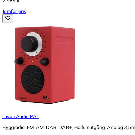
2 489 kr
Jämför pris
Tivoli Audio PAL
Byggradio, FM, AM, DAB, DAB+, Hörlursutgång, Analog 3,5mm