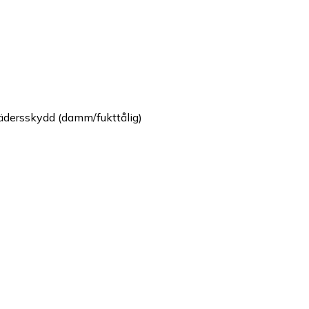
vädersskydd (damm/fukttålig)