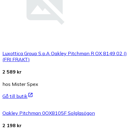
Luxottica Group S.p.A Oakley Pitchman R OX 8149 02 ()
(FRI FRAKT)
2 589 kr
hos Mister Spex
Gå till butik
Oakley Pitchman 0OX8105F Solglasögon
2 198 kr