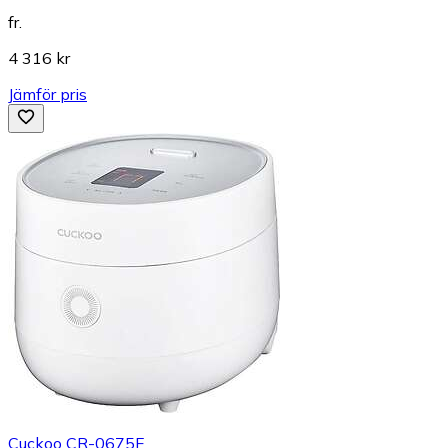
fr.
4 316 kr
Jämför pris
Cuckoo CR-0675F