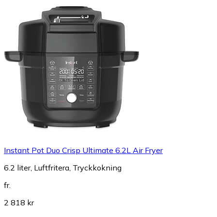
Instant Pot Duo Crisp Ultimate 6.2L Air Fryer
6.2 liter, Luftfritera, Tryckkokning
fr.
2 818 kr