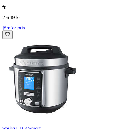
fr.
2 649 kr
Jämför pris
Steba DD 3 Smart