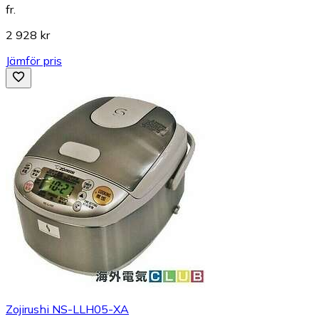
fr.
2 928 kr
Jämför pris
Zojirushi NS-LLH05-XA