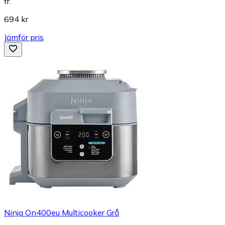
fr.
694 kr
Jämför pris
Ninja On400eu Multicooker Grå