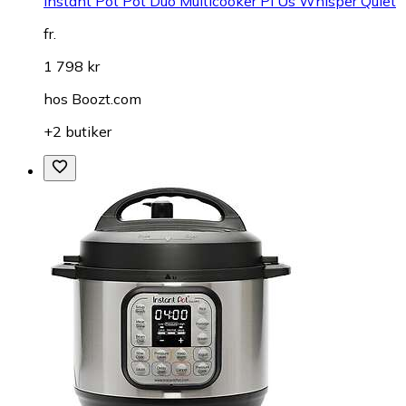
Instant Pot Pot Duo Multicooker Pl Us Whisper Quiet
fr.
1 798 kr
hos
Boozt.com
+2 butiker