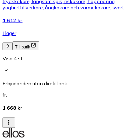
tryckkokare, långsam spis, riskokare, hopppanna,
yoghurttillverkare, ångkokare och värmekokare, svart
1 612 kr
I lager
Till butik
Visa 4 st
Erbjudanden utan direktlänk
fr.
1 668 kr