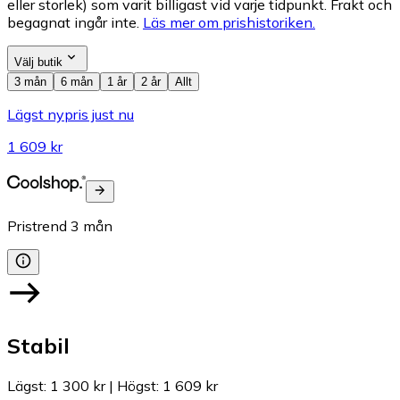
eller storlek) som varit billigast vid varje tidpunkt. Frakt och
begagnat ingår inte.
Läs mer om prishistoriken.
Välj butik
3 mån
6 mån
1 år
2 år
Allt
Lägst nypris just nu
1 609 kr
Pristrend
3
mån
Stabil
Lägst
:
1 300 kr
|
Högst
:
1 609 kr