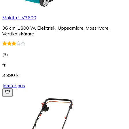
Makita UV3600
36 cm, 1800 W, Elektrisk, Uppsamlare, Mossrivare,
Vertikalskärare
(
3
)
fr.
3 990 kr
Jämför pris