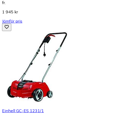
fr.
1 945 kr
Jämför pris
Einhell GC-ES 1231/1