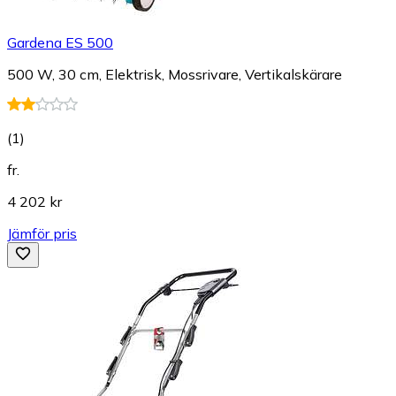
Gardena ES 500
500 W, 30 cm, Elektrisk, Mossrivare, Vertikalskärare
(
1
)
fr.
4 202 kr
Jämför pris