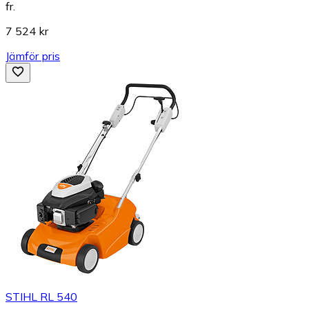
fr.
7 524 kr
Jämför pris
STIHL RL 540