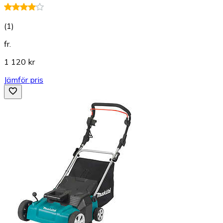
(
1
)
fr.
1 120 kr
Jämför pris