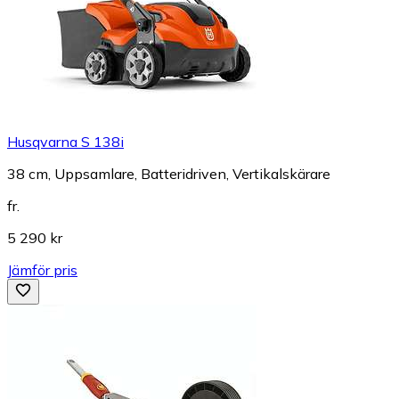
Husqvarna S 138i
38 cm, Uppsamlare, Batteridriven, Vertikalskärare
fr.
5 290 kr
Jämför pris