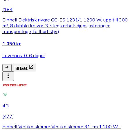
(
184
)
Einhell Elektrisk rivare GC-ES 1231/1 1200 W, upp till 300
m², 8 dubbla knivar, 3-stegs arbetsdjupsjustering +
transportläge, fällbart styr)
1 050 kr
Leverans: 0-6 dagar
Till butik
4.3
(
477
)
Einhell Vertikalskärare Vertikalskärare 31 cm 1 200 W -