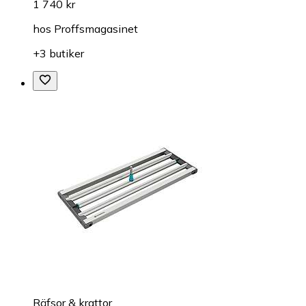
1 740 kr
hos
Proffsmagasinet
+3 butiker
Räfsor & krattor