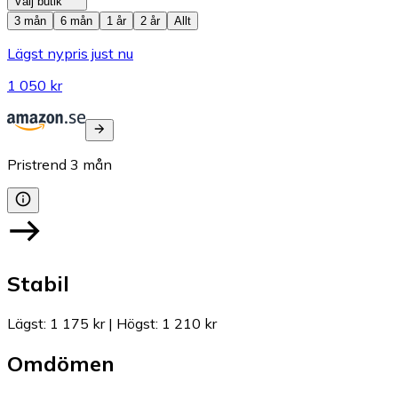
Välj butik
3 mån
6 mån
1 år
2 år
Allt
Lägst nypris just nu
1 050 kr
Pristrend
3
mån
Stabil
Lägst
:
1 175 kr
|
Högst
:
1 210 kr
Omdömen