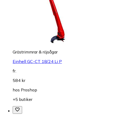
Grästrimmrar & röjsågar
Einhell GC-CT 18/24 Li P
fr.
584 kr
hos
Proshop
+5 butiker