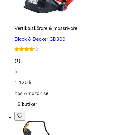
Vertikalskärare & mossrivare
Black & Decker GD300
(
1
)
fr.
1 120 kr
hos
Amazon.se
+8 butiker