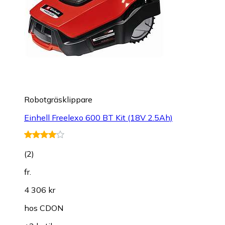
Robotgräsklippare
Einhell Freelexo 600 BT Kit (18V 2.5Ah)
(
2
)
fr.
4 306 kr
hos
CDON