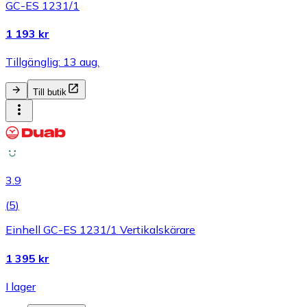
GC-ES 1231/1
1 193 kr
Tillgänglig: 13 aug.
Till butik
3.9
(
5
)
Einhell GC-ES 1231/1 Vertikalskärare
1 395 kr
I lager