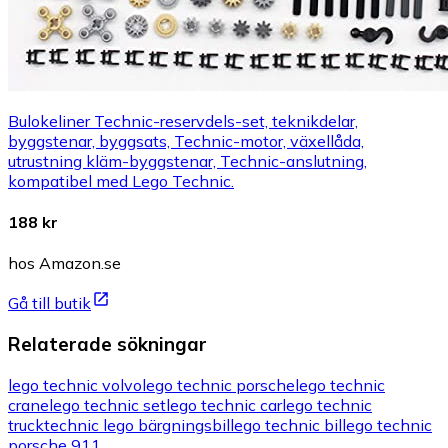
Bulokeliner Technic-reservdels-set, teknikdelar,
byggstenar, byggsats, Technic-motor, växellåda,
utrustning kläm-byggstenar, Technic-anslutning,
kompatibel med Lego Technic.
188 kr
hos Amazon.se
Gå till butik
Relaterade sökningar
lego technic volvo
lego technic porsche
lego technic
crane
lego technic set
lego technic car
lego technic
truck
technic lego bärgningsbil
lego technic bil
lego technic
porsche 911