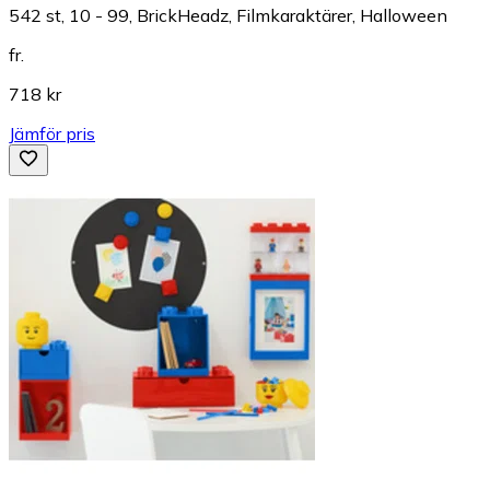
542 st, 10 - 99, BrickHeadz, Filmkaraktärer, Halloween
fr.
718 kr
Jämför pris