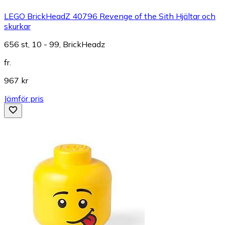
LEGO BrickHeadZ 40796 Revenge of the Sith Hjältar och
skurkar
656 st, 10 - 99, BrickHeadz
fr.
967 kr
Jämför pris