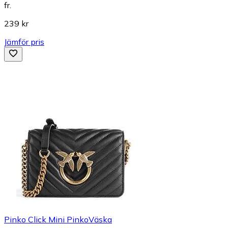
fr.
239 kr
Jämför pris
Pinko Click Mini PinkoVäska