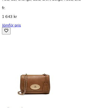
fr.
1 643 kr
Jämför pris