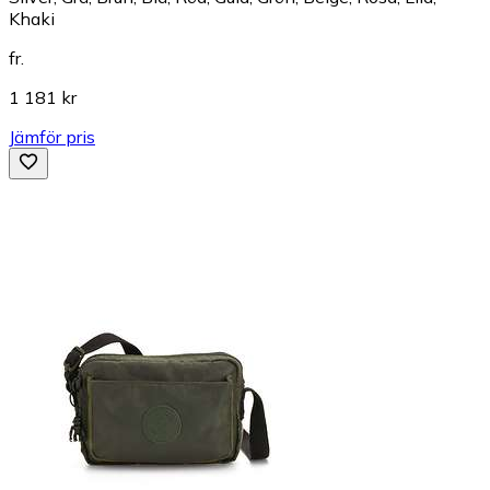
Khaki
fr.
1 181 kr
Jämför pris