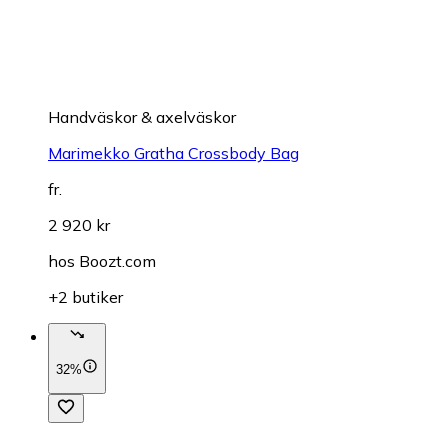
Handväskor & axelväskor
Marimekko Gratha Crossbody Bag
fr.
2 920 kr
hos
Boozt.com
+2 butiker
32%