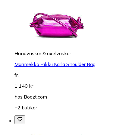
Handväskor & axelväskor
Marimekko Pikku Karla Shoulder Bag
fr.
1 140 kr
hos
Boozt.com
+2 butiker