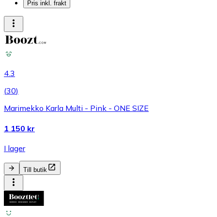
Pris inkl. frakt
4.3
(
30
)
Marimekko Karla Multi - Pink - ONE SIZE
1 150 kr
I lager
Till butik