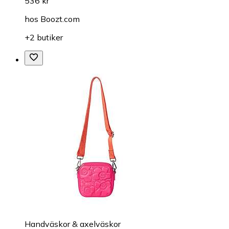
536 kr
hos
Boozt.com
+2 butiker
Handväskor & axelväskor