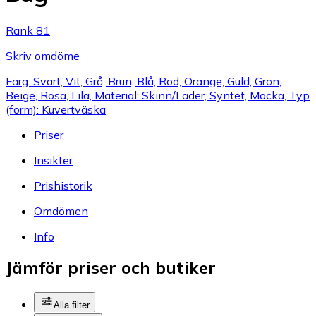
Rank 81
Skriv omdöme
Färg: Svart, Vit, Grå, Brun, Blå, Röd, Orange, Guld, Grön,
Beige, Rosa, Lila, Material: Skinn/Läder, Syntet, Mocka, Typ
(form): Kuvertväska
Priser
Insikter
Prishistorik
Omdömen
Info
Jämför priser och butiker
Alla filter