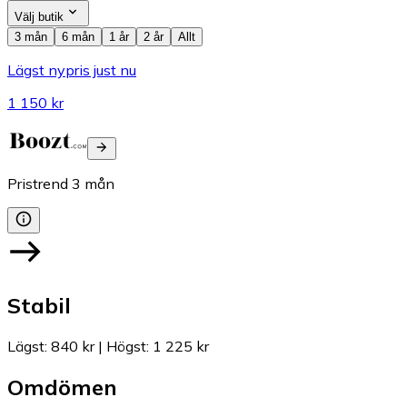
Välj butik
3 mån
6 mån
1 år
2 år
Allt
Lägst nypris just nu
1 150 kr
Pristrend
3
mån
Stabil
Lägst
:
840 kr
|
Högst
:
1 225 kr
Omdömen