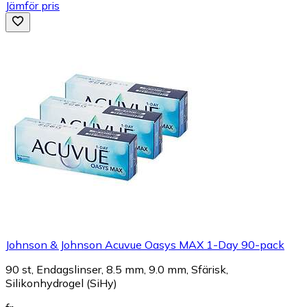
Jämför pris
Johnson & Johnson Acuvue Oasys MAX 1-Day 90-pack
90 st, Endagslinser, 8.5 mm, 9.0 mm, Sfärisk,
Silikonhydrogel (SiHy)