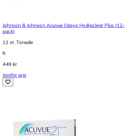
Johnson & Johnson Acuvue Oasys Hydraclear Plus (12-
pack)
12 st, Tonade
fr.
449 kr
Jämför pris