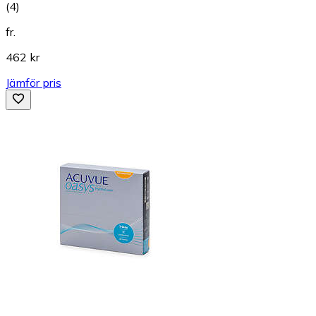
(
4
)
fr.
462 kr
Jämför pris