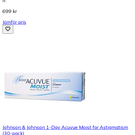
fr.
699 kr
Jämför pris
Johnson & Johnson 1-Day Acuvue Moist for Astigmatism
(30-pack)