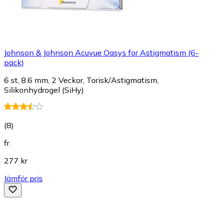
Johnson & Johnson Acuvue Oasys for Astigmatism (6-
pack)
6 st, 8.6 mm, 2 Veckor, Torisk/Astigmatism,
Silikonhydrogel (SiHy)
(
8
)
fr.
277 kr
Jämför pris