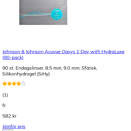
Johnson & Johnson Acuvue Oasys 1 Day with HydraLuxe
(90-pack)
90 st, Endagslinser, 8.5 mm, 9.0 mm, Sfärisk,
Silikonhydrogel (SiHy)
(
1
)
fr.
582 kr
Jämför pris