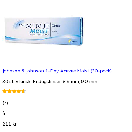
Johnson & Johnson 1-Day Acuvue Moist (30-pack)
30 st, Sfärisk, Endagslinser, 8.5 mm, 9.0 mm
(
7
)
fr.
211 kr