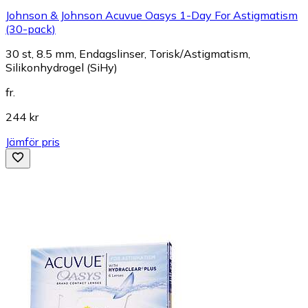
Johnson & Johnson Acuvue Oasys 1-Day For Astigmatism
(30-pack)
30 st, 8.5 mm, Endagslinser, Torisk/Astigmatism,
Silikonhydrogel (SiHy)
fr.
244 kr
Jämför pris