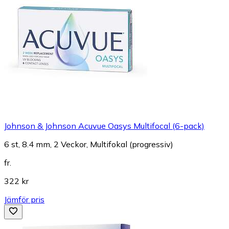
Johnson & Johnson Acuvue Oasys Multifocal (6-pack)
6 st, 8.4 mm, 2 Veckor, Multifokal (progressiv)
fr.
322 kr
Jämför pris