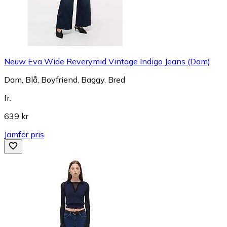
Neuw Eva Wide Reverymid Vintage Indigo Jeans (Dam)
Dam, Blå, Boyfriend, Baggy, Bred
fr.
639 kr
Jämför pris