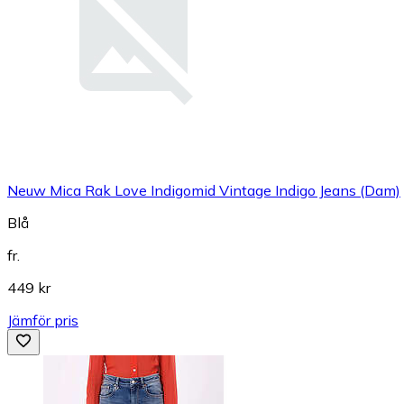
Neuw Mica Rak Love Indigomid Vintage Indigo Jeans (Dam)
Blå
fr.
449 kr
Jämför pris