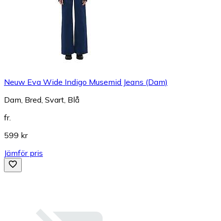
Neuw Eva Wide Indigo Musemid Jeans (Dam)
Dam, Bred, Svart, Blå
fr.
599 kr
Jämför pris