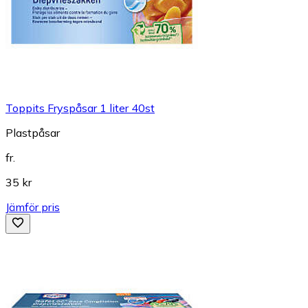
Toppits Fryspåsar 1 liter 40st
Plastpåsar
fr.
35 kr
Jämför pris