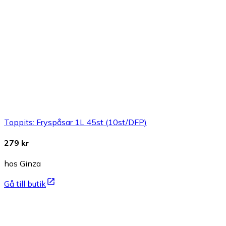
Toppits: Fryspåsar 1L 45st (10st/DFP)
279 kr
hos Ginza
Gå till butik