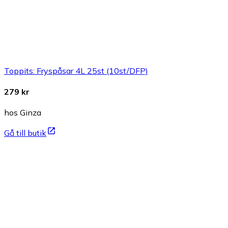
Toppits: Fryspåsar 4L 25st (10st/DFP)
279 kr
hos Ginza
Gå till butik