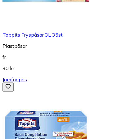
Toppits Fryspåsar 3L 35st
Plastpåsar
fr.
30 kr
Jämför pris