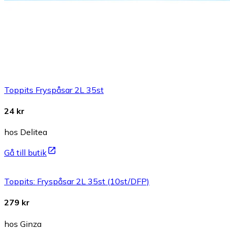
Toppits Fryspåsar 2L 35st
24 kr
hos Delitea
Gå till butik
Toppits: Fryspåsar 2L 35st (10st/DFP)
279 kr
hos Ginza