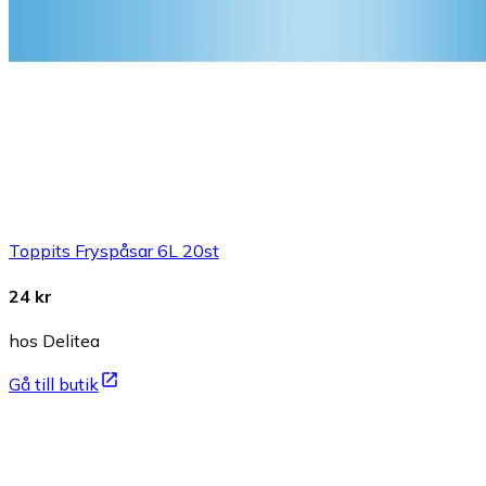
Toppits Fryspåsar 6L 20st
24 kr
hos Delitea
Gå till butik