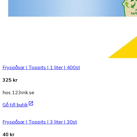
Fryspåsar | Toppits | 1 liter | 400st
325 kr
hos 123ink.se
Gå till butik
Fryspåsar | Toppits | 3 liter | 30st
40 kr