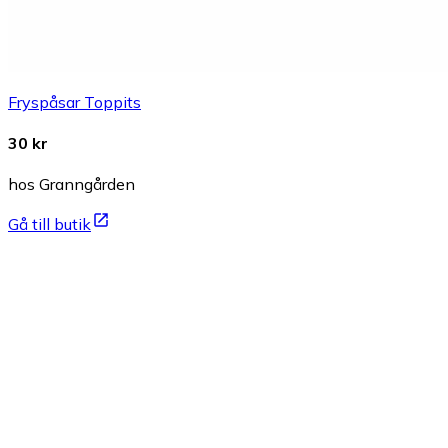
Fryspåsar Toppits
30 kr
hos Granngården
Gå till butik