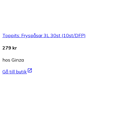
Toppits: Fryspåsar 3L 30st (10st/DFP)
279 kr
hos Ginza
Gå till butik