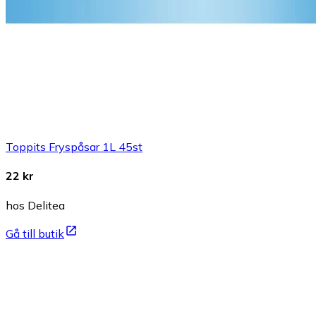
Toppits Fryspåsar 1L 45st
22 kr
hos Delitea
Gå till butik