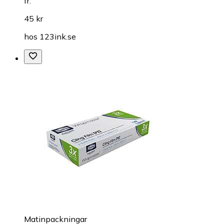
fr.
45 kr
hos
123ink.se
Matinpackningar