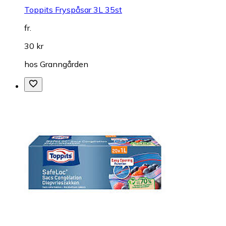
Toppits Fryspåsar 3L 35st
fr.
30 kr
hos
Granngården