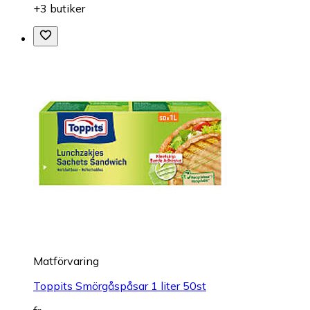
+3 butiker
Matförvaring
Toppits Smörgåspåsar 1 liter 50st