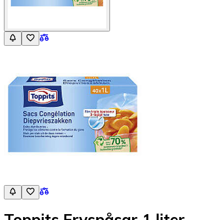
Toppits Fryspåsar 1 liter