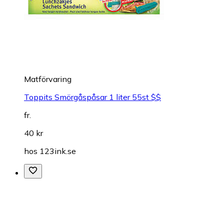
Matförvaring
Toppits Smörgåspåsar 1 liter 55st $$
fr.
40 kr
hos
123ink.se