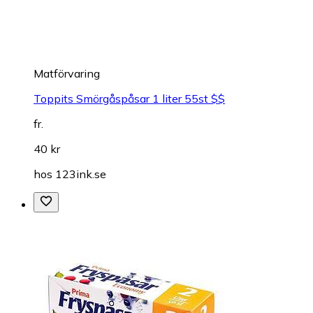
Matförvaring
Toppits Smörgåspåsar 1 liter 55st $$
fr.
40 kr
hos
123ink.se