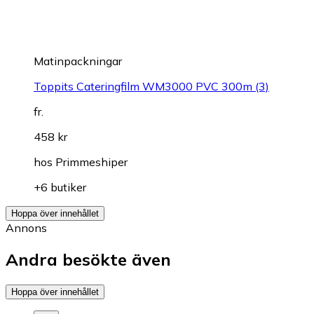
Matinpackningar
Toppits Cateringfilm WM3000 PVC 300m (3)
fr.
458 kr
hos
Primmeshiper
+6 butiker
Hoppa över innehållet
Annons
Andra besökte även
Hoppa över innehållet