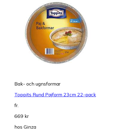
Bak- och ugnsformar
Toppits Rund Pajform 23cm 22-pack
fr.
669 kr
hos
Ginza