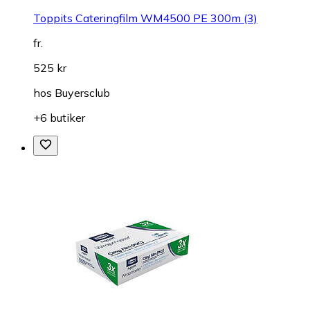
Toppits Cateringfilm WM4500 PE 300m (3)
fr.
525 kr
hos
Buyersclub
+6 butiker