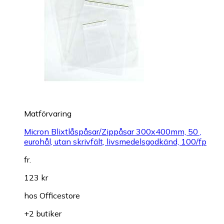
Matförvaring
Micron Blixtlåspåsar/Zippåsar 300x400mm, 50 ,
eurohål, utan skrivfält, livsmedelsgodkänd, 100/fp
fr.
123 kr
hos
Officestore
+2 butiker