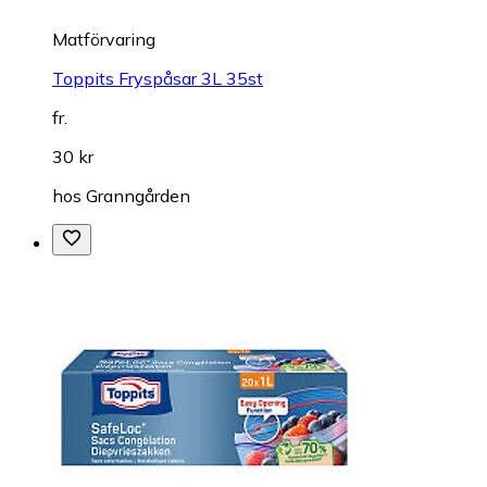
Matförvaring
Toppits Fryspåsar 3L 35st
fr.
30 kr
hos
Granngården