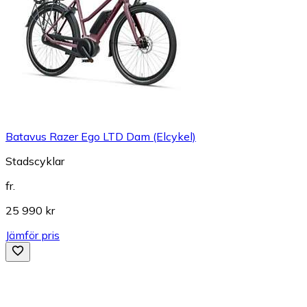
Batavus Razer Ego LTD Dam (Elcykel)
Stadscyklar
fr.
25 990 kr
Jämför pris