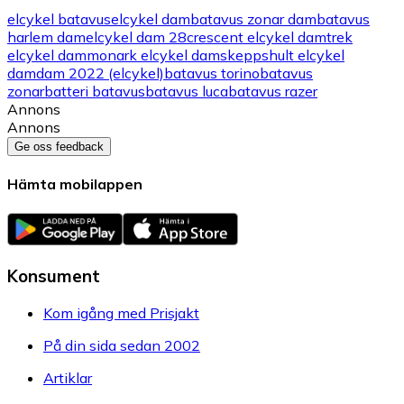
elcykel batavus
elcykel dam
batavus zonar dam
batavus
harlem dam
elcykel dam 28
crescent elcykel dam
trek
elcykel dam
monark elcykel dam
skeppshult elcykel
dam
dam 2022 (elcykel)
batavus torino
batavus
zonar
batteri batavus
batavus luca
batavus razer
Annons
Annons
Ge oss feedback
Hämta mobilappen
Konsument
Kom igång med Prisjakt
På din sida sedan 2002
Artiklar