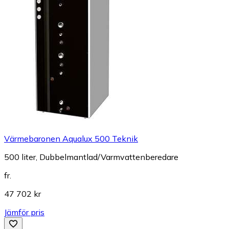
Värmebaronen Aqualux 500 Teknik
500 liter, Dubbelmantlad/Varmvattenberedare
fr.
47 702 kr
Jämför pris