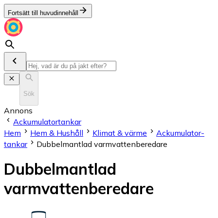
Fortsätt till huvudinnehåll
Sök
Annons
Ackumulator­tankar
Hem
Hem & Hushåll
Klimat & värme
Ackumulator­
tankar
Dubbelmantlad varmvattenberedare
Dubbelmantlad
varmvattenberedare