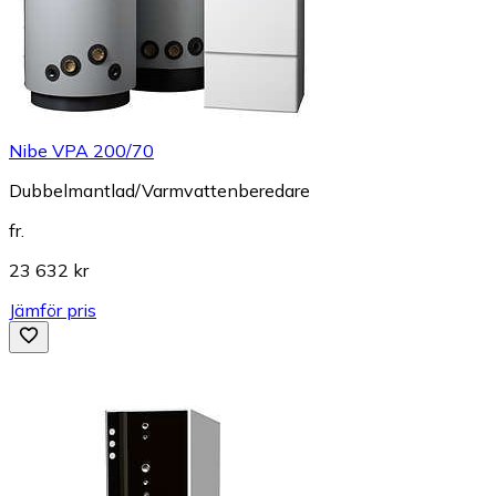
Nibe VPA 200/70
Dubbelmantlad/Varmvattenberedare
fr.
23 632 kr
Jämför pris