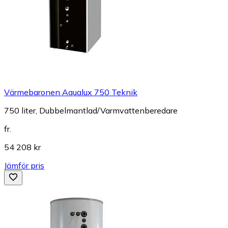
Värmebaronen Aqualux 750 Teknik
750 liter, Dubbelmantlad/Varmvattenberedare
fr.
54 208 kr
Jämför pris