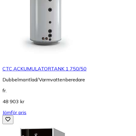
CTC ACKUMULATORTANK 1 750/50
Dubbelmantlad/Varmvattenberedare
fr.
48 903 kr
Jämför pris